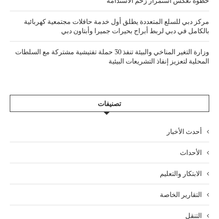
خطوة تعكس استمرار زخم الاستدامة
مركز دبي للسلع المتعددة يطلق أول خدمة حافلات مجتمعية كهربائية
بالكامل في دبي لربط أبراج بحيرات جميرا وأبتاون دبي
وزارة التغير المناخي والبيئة تنفذ 30 حملة تفتيشية مشتركة مع السلطات
المحلية لتعزيز إنفاذ التشريعات البيئية
تصنيفات
أحدث الأخبار
الأحداث
الابتكار والتعليم
التقارير الخاصة
التنقل