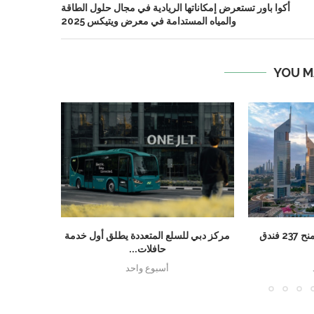
أكوا باور تستعرض إمكاناتها الريادية في مجال حلول الطاقة
والمياه المستدامة في معرض ويتيكس 2025
YOU M
دبي تسجل رقماً قياسياً بمنح 237 فندق
مركز دبي للسلع المتعددة يطلق أول خدمة
مجموعة الخ
حافلات...
تبر
أسبوع واحد