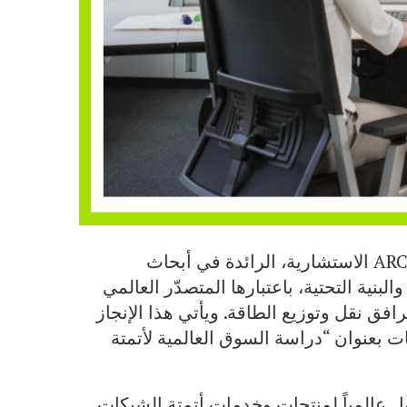
حازت شركة هيتاشي إنرجي على اعتراف مجموعة ARC الاستشارية، الرائدة في أبحاث
بنية التحتية، باعتبارها المتصدّر العالمي
فق نقل وتوزيع الطاقة. ويأتي هذا الإنجاز
عدتها ARC للسوق والتقنيات بعنوان “دراسة السوق العالمية لأتمتة
أول عالمياً لمنتجات وخدمات أتمتة الشبكات.