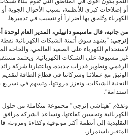
النمو يكون أقوى في المناطق التي تقوم ببناء شبكات 
أو إصلاحات كبرى للأنظمة، بسبب الأحوال الجوية أ
الكهرباء وتُلحق بها أضراراً أو تتسبب في تدميرها.
من جانبه، قال ماسيمو دانييلي، المدير العام لوحدة
إنرجي:
“يشهد سوق أتمتة الشبكات الكهربائية نقطة 
لاستخدام الكهرباء على الصعيد العالمي، والحاجة الم
غير مسبوقة على الشبكات الكهربائية. ويعتمد مستقبل 
الرقمي وتطوير قدرات جديدة. وباعتبارنا شركة رائدة 
الوثيق مع عملائنا وشركائنا في قطاع الطاقة لتقديم ح
التحتية للشبكات، وتعزز مرونتها، وتسهم في تسريع ع
استدامة”.
وتقدّم “هيتاشي إنرجي” مجموعة متكاملة من حلول أ
الكهربائية وتحسين كفاءتها. وتساعد الشركة مرافق ا
التقليدية إلى أنظمة أكثر موثوقية وكفاءة ومرونة، 
المتغير باستمرار.