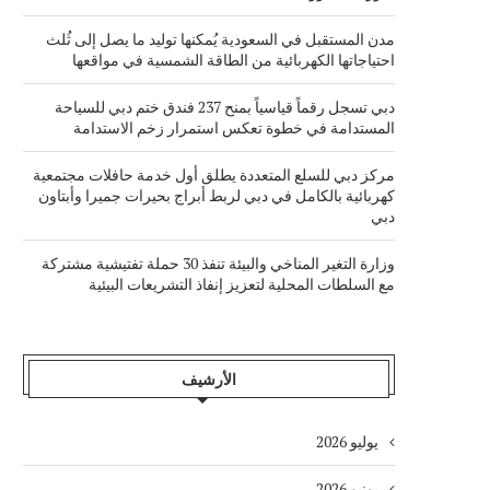
مدن المستقبل في السعودية يُمكنها توليد ما يصل إلى ثُلث
احتياجاتها الكهربائية من الطاقة الشمسية في مواقعها
دبي تسجل رقماً قياسياً بمنح 237 فندق ختم دبي للسياحة
المستدامة في خطوة تعكس استمرار زخم الاستدامة
مركز دبي للسلع المتعددة يطلق أول خدمة حافلات مجتمعية
كهربائية بالكامل في دبي لربط أبراج بحيرات جميرا وأبتاون
دبي
وزارة التغير المناخي والبيئة تنفذ 30 حملة تفتيشية مشتركة
مع السلطات المحلية لتعزيز إنفاذ التشريعات البيئية
الأرشيف
يوليو 2026
يونيو 2026