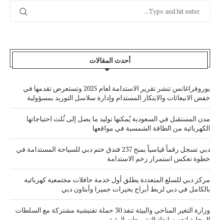
أحدث المقالات
يوروفراغانس تنشر تقرير الاستدامة لعام 2025 وتستعرض تقدمها في
خفض الانبعاثات والابتكار المستدام وإدارة سلاسل التوريد بمسؤولية
مدن المستقبل في السعودية يُمكنها توليد ما يصل إلى ثُلث احتياجاتها
الكهربائية من الطاقة الشمسية في مواقعها
دبي تسجل رقماً قياسياً بمنح 237 فندق ختم دبي للسياحة المستدامة في
خطوة تعكس استمرار زخم الاستدامة
مركز دبي للسلع المتعددة يطلق أول خدمة حافلات مجتمعية كهربائية
بالكامل في دبي لربط أبراج بحيرات جميرا وأبتاون دبي
وزارة التغير المناخي والبيئة تنفذ 30 حملة تفتيشية مشتركة مع السلطات
المحلية لتعزيز إنفاذ التشريعات البيئية