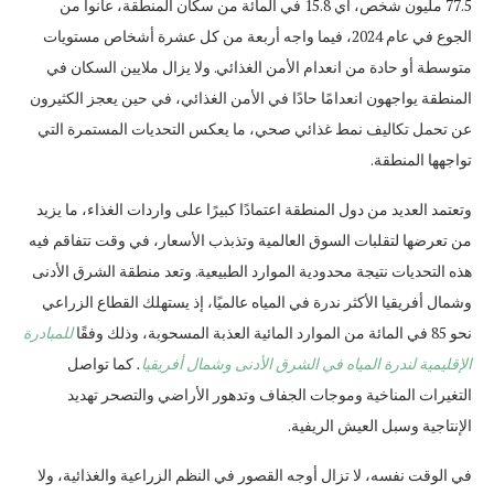
77.5 مليون شخص، أي 15.8 في المائة من سكان المنطقة، عانوا من
الجوع في عام 2024، فيما واجه أربعة من كل عشرة أشخاص مستويات
متوسطة أو حادة من انعدام الأمن الغذائي. ولا يزال ملايين السكان في
المنطقة يواجهون انعدامًا حادًا في الأمن الغذائي، في حين يعجز الكثيرون
عن تحمل تكاليف نمط غذائي صحي، ما يعكس التحديات المستمرة التي
تواجهها المنطقة.
وتعتمد العديد من دول المنطقة اعتمادًا كبيرًا على واردات الغذاء، ما يزيد
من تعرضها لتقلبات السوق العالمية وتذبذب الأسعار، في وقت تتفاقم فيه
هذه التحديات نتيجة محدودية الموارد الطبيعية. وتعد منطقة الشرق الأدنى
وشمال أفريقيا الأكثر ندرة في المياه عالميًا، إذ يستهلك القطاع الزراعي
نحو 85 في المائة من الموارد المائية العذبة المسحوبة، وذلك وفقًا
للمبادرة
الإقليمية لندرة المياه في الشرق الأدنى وشمال أفريقيا
.
كما تواصل
التغيرات المناخية وموجات الجفاف وتدهور الأراضي والتصحر تهديد
الإنتاجية وسبل العيش الريفية.
في الوقت نفسه، لا تزال أوجه القصور في النظم الزراعية والغذائية، ولا