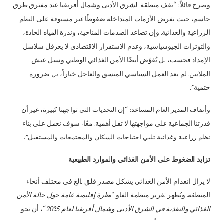
وصرح قائلاً: “تقف منطقة الشرق الأدنى وشمال أفريقيا عند مفترق طرق
حاسم، حيث تفرض الأزمات المتداخلة ضغوطًا غير مسبوقة على النظم
الزراعية والغذائية. وإن تصاعد الصدمات المناخية، وندرة المياه الحادة،
والتوترات الجيوسياسية، وعدم الاستقرار الاقتصادي لا يعرقل سلاسل
الإمداد فحسب، بل يُقوّض أيضًا الأمن الغذائي الوطني وسبل عيش
الملايين. لم يعد العمل السياسي المنسق والعاجل خياراً، بل ضرورة
حتمية”.
وأضاف المدير العام المساعد: “إن التحديات التي تواجهنا كبيرة، غير أن
قدرتنا الجماعية على مواجهتها لا تقل أهمية. معًا، سوف نعمل على بناء
نظم زراعية وغذائية تلبي احتياجات السكان والمجتمعات والمستقبل”.
تزايد الضغوط على الأمن الغذائي والموارد الطبيعية
لا يزال انعدام الأمن الغذائي يشكل مصدر قلق بالغ في مختلف أنحاء
المنطقة. ويُظهر تقرير منظمة الفاو “
نظرة إقليمية عامة حول حالة الأمن
الغذائي والتغذية في الشرق الأدنى وشمال أفريقيا
لعام 2025
“، أن نحو