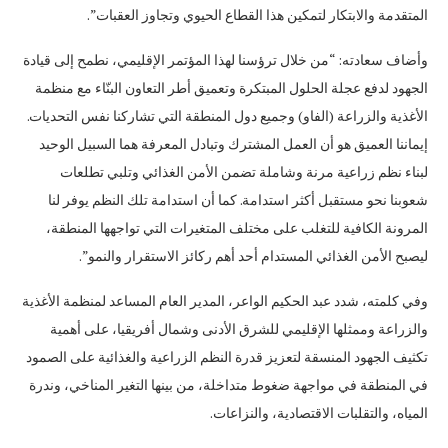
المتقدمة والابتكار لتمكين هذا القطاع الحيوي وتجاوز العقبات”.
وأضاف سعادته: “من خلال ترؤسنا لهذا المؤتمر الإقليمي، نطمح إلى قيادة
الجهود لدفع عجلة الحلول المبتكرة وتعميق أطر التعاون البنّاء مع منظمة
الأغذية والزراعة (الفاو) وجميع دول المنطقة التي تشاركنا نفس التحديات.
إيماننا العميق هو أن العمل المشترك وتبادل المعرفة هما السبيل الوحيد
لبناء نظم زراعية مرنة وشاملة تضمن الأمن الغذائي وتلبي تطلعات
شعوبنا نحو مستقبل أكثر استدامة. كما أن استدامة تلك النظم يوفر لنا
المرونة الكافية للتغلب على مختلف المتغيرات التي تواجهها المنطقة،
ليصبح الأمن الغذائي المستدام أحد أهم ركائز الاستقرار والنمو”.
وفي كلمته، شدد عبد الحكيم الواعر، المدير العام المساعد لمنظمة الأغذية
والزراعة وممثلها الإقليمي للشرق الأدنى وشمال أفريقيا، على أهمية
تكثيف الجهود المنسقة لتعزيز قدرة النظم الزراعية والغذائية على الصمود
في المنطقة في مواجهة ضغوط متداخلة، من بينها التغير المناخي، وندرة
المياه، والتقلبات الاقتصادية، والنزاعات.