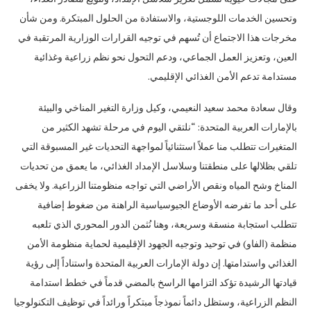
وتحسين الخدمات اللوجستية، والاستفادة من الحلول المبتكرة. ومن شأن
مخرجات هذا الاجتماع أن تُسهم في توجيه القرارات الوزارية المرتقبة في
العين، وتعزيز العمل الجماعي، ودعم التحول نحو نظم زراعية وغذائية
مستدامة تدعم الأمن الغذائي الإقليمي.
وقال سعادة محمد سعيد النعيمي، وكيل وزارة التغير المناخي والبيئة
بالإمارات العربية المتحدة: “نلتقي اليوم في مرحلة تشهد الكثير من
المتغيرات تتطلب منا عملاً استثنائياً لمواجهة التحديات غير المسبوقة التي
تلقي بظلالها على منطقتنا وسلاسل الإمداد الغذائي، ما يعمق من تحديات
المناخ وشح المياه ونقص الأراضي التي تواجه منظومتنا الزراعية. ولا يخفى
على أحد ما تفرضه الأوضاع الجيوسياسية الراهنة من ضغوط إضافية
تتطلب استجابة منسقة وسريعة، وهنا نُثمن الدور المحوري الذي تلعبه
منظمة (الفاو) في توحيد وتوجيه الجهود الإقليمية لحماية منظومة الأمن
الغذائي واستدامتها. إن دولة الإمارات العربية المتحدة واستناداً إلى رؤية
قيادتها الرشيدة تؤكد التزامها الراسخ بالمضي قدماً في خطط استدامة
النظم الزراعية، وستظل دائماً نموذجاً مبتكراً ورائداً في توظيف التكنولوجيا