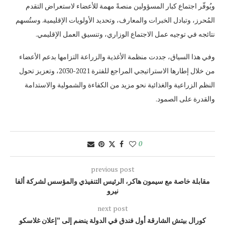
ويُوفّر اجتماع كبار المسؤولين منصةً مهمة للأعضاء لاستعراض التقدم
المُحرز، وتبادل الخبرات والمعارف، وتحديد الأولويات الإقليمية. وستُسهم
نتائجه في توجيه عمل الاجتماع الوزاري، وتنسيق العمل الإقليمي.
وفي هذا السياق، جددت منظمة الأغذية والزراعة التزامها بدعم الأعضاء
من خلال إطارها الاستراتيجي المراجع للفترة 2021-2030، وتعزيز تحول
النظم الزراعية والغذائية نحو مزيد من الكفاءة والشمولية والاستدامة
والقدرة على الصمود.
0
previous post
مقابلة خاصة مع سيمون هاكر، الرئيس التنفيذي والمؤسس لشركة ألفا
نيرو
next post
كورال بيتش الشارقة أول فندق في الدولة ينضم إلى “إعلان غلاسكو