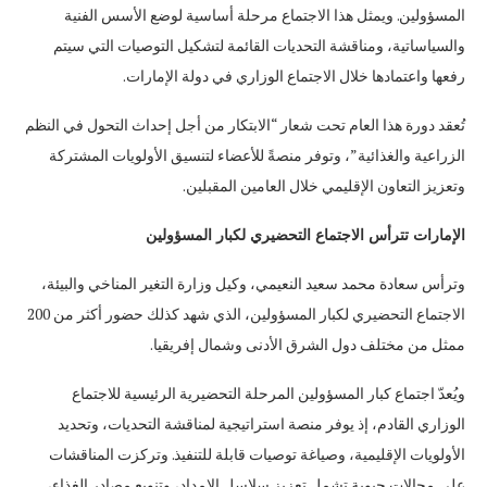
المسؤولين. ويمثل هذا الاجتماع مرحلة أساسية لوضع الأسس الفنية
والسياساتية، ومناقشة التحديات القائمة لتشكيل التوصيات التي سيتم
رفعها واعتمادها خلال الاجتماع الوزاري في دولة الإمارات.
تُعقد دورة هذا العام تحت شعار “الابتكار من أجل إحداث التحول في النظم
الزراعية والغذائية”، وتوفر منصةً للأعضاء لتنسيق الأولويات المشتركة
وتعزيز التعاون الإقليمي خلال العامين المقبلين.
الإمارات تترأس الاجتماع التحضيري
لكبار المسؤولين
وترأس سعادة محمد سعيد النعيمي، وكيل وزارة التغير المناخي والبيئة،
الاجتماع التحضيري لكبار المسؤولين، الذي شهد كذلك حضور أكثر من 200
ممثل من مختلف دول الشرق الأدنى وشمال إفريقيا.
ويُعدّ اجتماع كبار المسؤولين المرحلة التحضيرية الرئيسية للاجتماع
الوزاري القادم، إذ يوفر منصة استراتيجية لمناقشة التحديات، وتحديد
الأولويات الإقليمية، وصياغة توصيات قابلة للتنفيذ. وتركزت المناقشات
على مجالات حيوية تشمل تعزيز سلاسل الإمداد، وتنويع مصادر الغذاء،