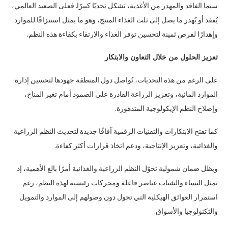
سيما الفاقد والمهدر من الأغذية، تشكل تحديًا كبيرًا. فعلى الصعيد العالمي،
يُفقد أو يُهدر ما يصل إلى ثلث الغذاء المنتج، وهو ما يمثل استنزافًا للموارد
وإهدارًا لفرص ثمينة لتحسين توفر الغذاء والارتقاء بكفاءة هذه النظم.
تعزيز الحلول من خلال التعاون والابتكار
على الرغم من هذه التحديات، تُواصل دول المنطقة جهودها لتحسين إدارة
الموارد المائية، وتعزيز الزراعة القادرة على الصمود أمام تغير المناخ،
وإصلاح النظم الإيكولوجية المتدهورة.
كما تفتح الابتكارات والتقنيات الرقمية آفاقًا جديدة لتحديث النظم الزراعية
والغذائية، وتعزيز الإنتاجية، ودعم اتخاذ قرارات أكثر كفاءة.
ويظل ضمان شمولية تحوّل النظم الزراعية والغذائية أمرًا بالغ الأهمية، إذ
تمثل النساء والشباب عناصر فاعلة ومحركات رئيسية لهذه النظم، رغم
استمرار العوائق الهيكلية التي تحول دون وصولهم إلى الموارد والتمويل
والتكنولوجيا والأسواق.