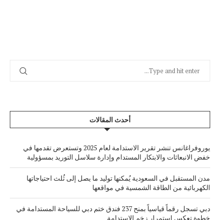
أحدث المقالات
يوروفراغانس تنشر تقرير الاستدامة لعام 2025 وتستعرض تقدمها في
خفض الانبعاثات والابتكار المستدام وإدارة سلاسل التوريد بمسؤولية
مدن المستقبل في السعودية يُمكنها توليد ما يصل إلى ثُلث احتياجاتها
الكهربائية من الطاقة الشمسية في مواقعها
دبي تسجل رقماً قياسياً بمنح 237 فندق ختم دبي للسياحة المستدامة في
خطوة تعكس استمرار زخم الاستدامة