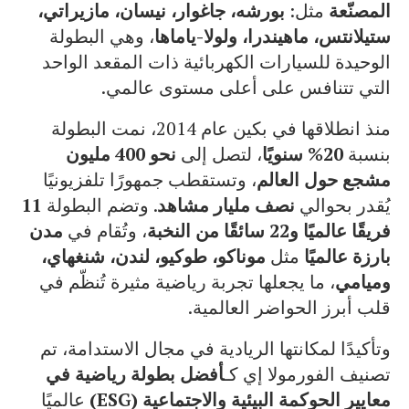
المصنّعة
مثل:
بورشه، جاغوار، نيسان، مازيراتي،
ستيلانتس، ماهيندرا، ولولا-ياماها
، وهي البطولة
الوحيدة للسيارات الكهربائية ذات المقعد الواحد
التي تتنافس على أعلى مستوى عالمي.
منذ انطلاقها في بكين عام 2014، نمت البطولة
بنسبة
20% سنويًا
، لتصل إلى
نحو 400 مليون
مشجع حول العالم
، وتستقطب جمهورًا تلفزيونيًا
يُقدر بحوالي
نصف مليار مشاهد
. وتضم البطولة
11
فريقًا عالميًا و22 سائقًا من النخبة
، وتُقام في
مدن
بارزة عالميًا
مثل
موناكو، طوكيو، لندن، شنغهاي،
وميامي
، ما يجعلها تجربة رياضية مثيرة تُنظّم في
قلب أبرز الحواضر العالمية.
وتأكيدًا لمكانتها الريادية في مجال الاستدامة، تم
تصنيف الفورمولا إي كـ
أفضل بطولة رياضية في
معايير الحوكمة البيئية والاجتماعية (ESG)
عالميًا