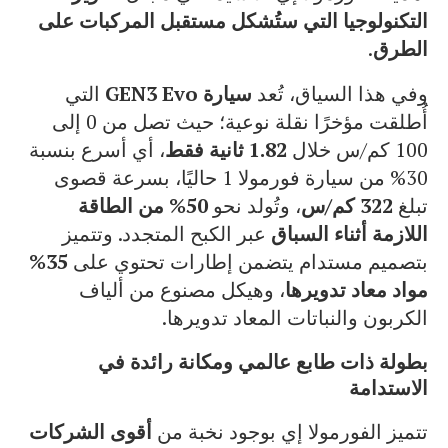
التكنولوجيا التي ستُشكل مستقبل المركبات على
الطرق
.
وفي هذا السياق، تُعد
سيارة GEN3 Evo
التي
أُطلقت مؤخرًا نقلة نوعية؛ حيث تصل من 0 إلى
100 كم/س خلال
1.82 ثانية فقط
، أي أسرع بنسبة
30% من سيارة فورمولا 1 حاليًا، بسرعة قصوى
تبلغ
322 كم/س
، وتُولد نحو
50% من الطاقة
اللازمة أثناء السباق
عبر الكبح المتجدد. وتتميز
بتصميم مستدام يتضمن إطارات تحتوي على
35%
مواد معاد تدويرها
، وهيكل مصنوع من ألياف
الكربون والنباتات المعاد تدويرها.
بطولة ذات طابع عالمي ومكانة رائدة في
الاستدامة
تتميز الفورمولا إي بوجود نخبة من
أقوى الشركات