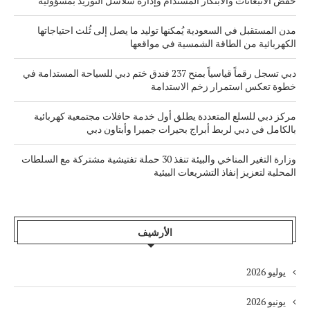
خفض الانبعاثات والابتكار المستدام وإدارة سلاسل التوريد بمسؤولية
مدن المستقبل في السعودية يُمكنها توليد ما يصل إلى ثُلث احتياجاتها
الكهربائية من الطاقة الشمسية في مواقعها
دبي تسجل رقماً قياسياً بمنح 237 فندق ختم دبي للسياحة المستدامة في
خطوة تعكس استمرار زخم الاستدامة
مركز دبي للسلع المتعددة يطلق أول خدمة حافلات مجتمعية كهربائية
بالكامل في دبي لربط أبراج بحيرات جميرا وأبتاون دبي
وزارة التغير المناخي والبيئة تنفذ 30 حملة تفتيشية مشتركة مع السلطات
المحلية لتعزيز إنفاذ التشريعات البيئية
الأرشيف
يوليو 2026
يونيو 2026