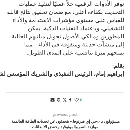
توفر الأدوات الرقمية حلاً عمليًا لتنفيذ عمليات
التحديث بكفاءة أعلى، مع ضمان تحقيق نتائج قابلة
للقياس على مستوى مؤشرات الاستدامة والأداء
التشغيلي. وباعتماد التقنيات الذكية، يمكن
للمطورين ومالكي الأصول تحويل مبانيهم الحالية
إلى منشآت حديثة ومتفوقة في الأداء – مما
يمنحهم ميزة تنافسية على المدى الطويل.
بقلم:
إبراهيم
إمام،
الرئيس
التنفيذي
والشريك
المؤسس
لش
0
previous post
مسؤولون بـ «جي إي فيرنوفا» يتحدثون عن تحديات الطاقة العالمية:
موازنة النمو والموثوقية وخفض الانبعاثات