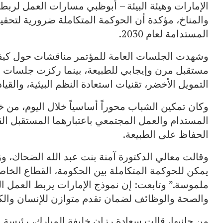
الإمارات وهيئة البيئة – أبوظبي مسارات العمل لربط أو
والمناخ، مؤكدة أن الحوكمة المتكاملة ضرورية لتحق
المستدامة لعام 2030.
وشهدت الجلسات العامة للمؤتمر مناقشات حول كيفية ت
مستقبل مرن وإيجابي للطبيعة، بينما ركزت جلسات 
التمويل الأخضر، تقنيات استعادة النظم البيئية، والق
وكان تمكين الشباب محوراً أساسياً خلال اليوم، 
المستدام والعمل المجتمعي باعتبارهما المستقبل الق
الحفاظ على الطبيعة.
وقالت معالي الدكتورة آمنة بنت عبد الله الضحاك، وزي
يمكن للحوكمة المتكاملة بين الحكومة، القطاع الخاص 
ملموسة.” وتابعت: إن نموذج الإمارات يربط العمل ال
والصحة والوظائف لضمان تقدم متوازن للإنسان والكو
من جانبها، قالت سعادة رزان خليفة المبارك، رئيسة 