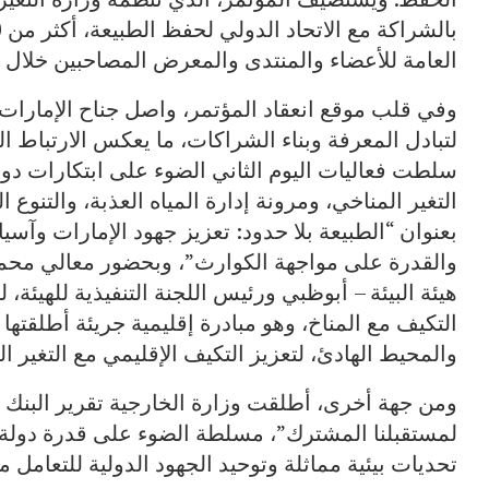
العامة للأعضاء والمنتدى والمعرض المصاحبين خلال الفترة من 9 إلى 15 أكت
وفي قلب موقع انعقاد المؤتمر، واصل جناح الإمارات ا
لتبادل المعرفة وبناء الشراكات، ما يعكس الارتباط ال
سلطت فعاليات اليوم الثاني الضوء على ابتكارات د
التغير المناخي، ومرونة إدارة المياه العذبة، والتنو
بعنوان “الطبيعة بلا حدود: تعزيز جهود الإمارات وآسي
والقدرة على مواجهة الكوارث”، وبحضور معالي محم
هيئة البيئة – أبوظبي ورئيس اللجنة التنفيذية للهيئة،
التكيف مع المناخ، وهو مبادرة إقليمية جريئة أطلقتها
والمحيط الهادئ، لتعزيز التكيف الإقليمي مع التغير ال
ومن جهة أخرى، أطلقت وزارة الخارجية تقرير البنك ا
لمستقبلنا المشترك”، مسلطة الضوء على قدرة دولة 
تحديات بيئية مماثلة وتوحيد الجهود الدولية للتعامل م