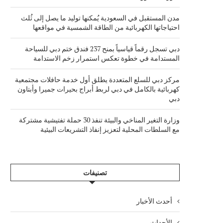
مدن المستقبل في السعودية يُمكنها توليد ما يصل إلى ثُلث
احتياجاتها الكهربائية من الطاقة الشمسية في مواقعها
دبي تسجل رقماً قياسياً بمنح 237 فندق ختم دبي للسياحة
المستدامة في خطوة تعكس استمرار زخم الاستدامة
مركز دبي للسلع المتعددة يطلق أول خدمة حافلات مجتمعية
كهربائية بالكامل في دبي لربط أبراج بحيرات جميرا وأبتاون
دبي
وزارة التغير المناخي والبيئة تنفذ 30 حملة تفتيشية مشتركة
مع السلطات المحلية لتعزيز إنفاذ التشريعات البيئية
تصنيفات
أحدث الأخبار
الأحداث