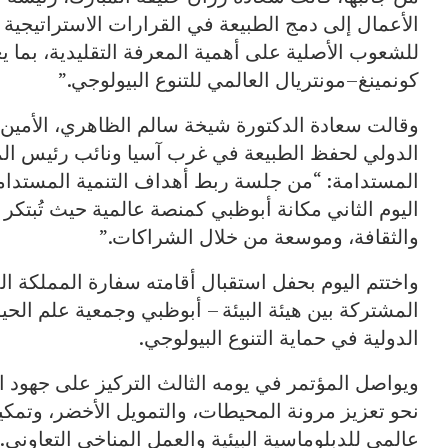
الأعمال إلى دمج الطبيعة في القرارات الاستراتيجية وا
للشعوب الأصلية على أهمية المعرفة التقليدية، بما 
كونمينغ–مونتريال العالمي للتنوع البيولوجي.”
وقالت سعادة الدكتورة شيخة سالم الظاهري، الأمين ال
المستدامة: “من جلسة ربط أهداف التنمية المستدامة
اليوم الثاني مكانة أبوظبي كمنصة عالمية حيث تُبتكر
والثقافة، وموسعة من خلال الشراكات.”
واختتم اليوم بحفل استقبال أقامته سفارة المملكة الم
الدولية في حماية التنوع البيولوجي.
ويواصل المؤتمر في يومه الثالث التركيز على جهود 
نحو تعزيز مرونة المحيطات، والتمويل الأخضر، وتمك
عالمي للدبلوماسية البيئية والعمل المناخي التعاوني.