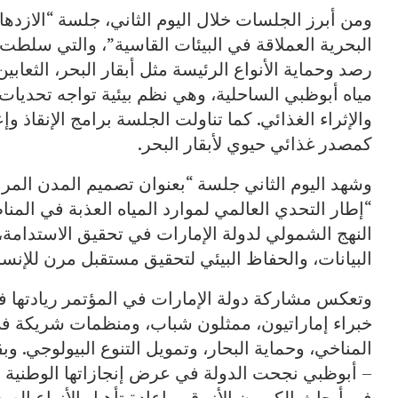
ومن أبرز الجلسات خلال اليوم الثاني، جلسة “الازده
البحرية العملاقة في البيئات القاسية”، والتي سلطت 
رصد وحماية الأنواع الرئيسة مثل أبقار البحر، الثعابي
مياه أبوظبي الساحلية، وهي نظم بيئية تواجه تحديات
والإثراء الغذائي. كما تناولت الجلسة برامج الإنقاذ و
كمصدر غذائي حيوي لأبقار البحر.
وشهد اليوم الثاني جلسة “بعنوان تصميم المدن المرنة
“إطار التحدي العالمي لموارد المياه العذبة في المن
النهج الشمولي لدولة الإمارات في تحقيق الاستدامة
البيانات، والحفاظ البيئي لتحقيق مستقبل مرن للإنس
وتعكس مشاركة دولة الإمارات في المؤتمر ريادتها في
خبراء إماراتيون، ممثلون شباب، ومنظمات شريكة في 
المناخي، وحماية البحار، وتمويل التنوع البيولوجي. وبقي
– أبوظبي نجحت الدولة في عرض إنجازاتها الوطنية مث
في أبحاث الكربون الأزرق، وإعادة تأهيل الأنواع الصح