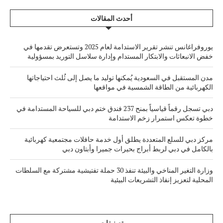
أحدث المقالات
يوروفراغانس تنشر تقرير الاستدامة لعام 2025 وتستعرض تقدمها في
خفض الانبعاثات والابتكار المستدام وإدارة سلاسل التوريد بمسؤولية
مدن المستقبل في السعودية يُمكنها توليد ما يصل إلى ثُلث احتياجاتها
الكهربائية من الطاقة الشمسية في مواقعها
دبي تسجل رقماً قياسياً بمنح 237 فندق ختم دبي للسياحة المستدامة في
خطوة تعكس استمرار زخم الاستدامة
مركز دبي للسلع المتعددة يطلق أول خدمة حافلات مجتمعية كهربائية
بالكامل في دبي لربط أبراج بحيرات جميرا وأبتاون دبي
وزارة التغير المناخي والبيئة تنفذ 30 حملة تفتيشية مشتركة مع السلطات
المحلية لتعزيز إنفاذ التشريعات البيئية