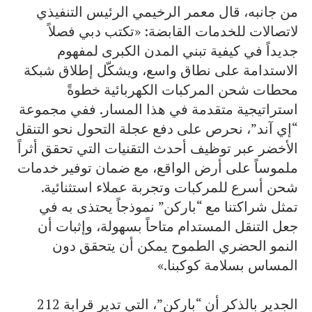
من جانبه، قال معمر الرخيمي الرئيس التنفيذي
لاتصالات للخدمات القابضة: «تكتب دبي فصلاً
جديداً في كيفية تبني المدن الكبرى لمفهوم
الاستدامة على نطاق واسع، ويشكّل إطلاق شبكة
محطات شحن المركبات الكهربائية خطوةً
استراتيجية متقدمة في هذا المسار. ففي مجموعة
“إي آند”، نحرص على دفع عجلة التحول نحو التنقل
الأخضر عبر توظيف أحدث التقنيات التي تحقق أثراً
ملموساً على أرض الواقع، مع ضمان توفير خدمات
شحن أسرع للمركبات وتجربة عملاء استثنائية.
تمثل شراكتنا مع “باركن” نموذجاً يحتذى به في
جعل التنقل المستدام متاحاً بسهولة، وإثبات أن
النمو الحضري الطموح يمكن أن يتحقق دون
المساس بسلامة كوكبنا.»
الجدير بالذكر أن “باركن”، التي تدير قرابة 212