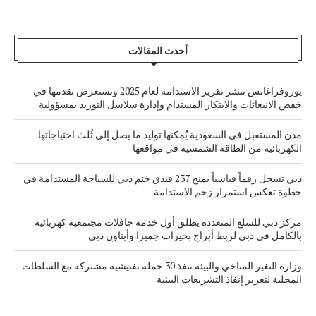
أحدث المقالات
يوروفراغانس تنشر تقرير الاستدامة لعام 2025 وتستعرض تقدمها في
خفض الانبعاثات والابتكار المستدام وإدارة سلاسل التوريد بمسؤولية
مدن المستقبل في السعودية يُمكنها توليد ما يصل إلى ثُلث احتياجاتها
الكهربائية من الطاقة الشمسية في مواقعها
دبي تسجل رقماً قياسياً بمنح 237 فندق ختم دبي للسياحة المستدامة في
خطوة تعكس استمرار زخم الاستدامة
مركز دبي للسلع المتعددة يطلق أول خدمة حافلات مجتمعية كهربائية
بالكامل في دبي لربط أبراج بحيرات جميرا وأبتاون دبي
وزارة التغير المناخي والبيئة تنفذ 30 حملة تفتيشية مشتركة مع السلطات
المحلية لتعزيز إنفاذ التشريعات البيئية