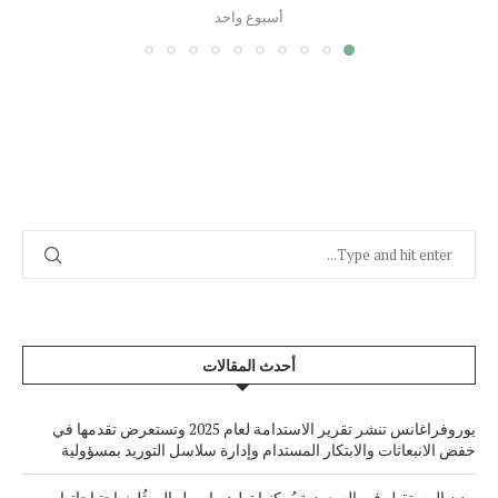
أسبوع واحد
أحدث المقالات
يوروفراغانس تنشر تقرير الاستدامة لعام 2025 وتستعرض تقدمها في
خفض الانبعاثات والابتكار المستدام وإدارة سلاسل التوريد بمسؤولية
مدن المستقبل في السعودية يُمكنها توليد ما يصل إلى ثُلث احتياجاتها