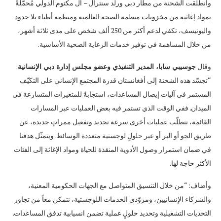
وانطلقت الشحنة من مطار دبي ورلد سنترال – آل مكتوم الدولي مُحمّلةً
بمواد إغاثية من مخزونات منظمة الصحة العالمية ومنظمة أطباء بلا حدود
واليونيسف، تكفي لدعم أكثر من 250 ألف شخص على مدى ثلاثة أشهر،
من خلال المساهمة في توفير خدمات الرعاية الصحية الأساسية.
وقال
جوسيبي سابا، المدير التنفيذي وعضو مجلس إدارة دبي الإنسانية
:
“تجسّد هذه الشحنة إلى أفغانستان قدرة المجتمع الإنساني على التكيّف
المستمر في آليات إيصال المساعدات، استجابةً للمتغيرات المتسارعة في
الميدان. ففي الوقت الذي تستمر فيه بعض العمليات عبر المسارات
القائمة، تتطلّب عمليات أخرى سرعة تحديد وتفعيل ممراتٍ جديدة، عن
طريق الجو أو البر أو عبر حلولٍ لوجستية متعددة الوسائط. ويتمثّل هدفنا
في ضمان استمرار وصول الأدوية المنقذة للحياة ومواد الإغاثة إلى الفئات
الأكثر حاجة لها.
وأضاف: “من خلال التنسيق المتواصل مع الجهات الحكومية المعنية،
والشركاء الإنسانيين، ومزوّدي الخدمات اللوجستية، نتمكن معاً من تجاوز
التحديات التشغيلية وتحديد حلولٍ عملية تضمن انسيابية تدفق المساعدات.