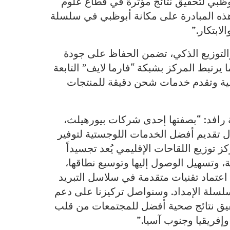
ه مع رؤية أبوظبي لتحقيق نتائج مؤثرة في قطاع علوم
 هذه المبادرة على مكانة أبوظبي في سلسلة
لابتكار.”
والتوزيع الذكي، تضمن الحفاظ على جودة
ا يرتبط المركز بشبكة “فارما لايف” التابعة
تي تغطي أكثر من 100 وجهة عالمية وتقدم خدمات شحن دقيقة للمنتجات
رافد: “بصفتها إحدى شركات بيورهيلث،
ال تقديم أفضل الخدمات اللوجستية لتوفير
ز توزيع اللقاحات الإقليمي يُعد تجسيداً
ية، وتسهيل الوصول إليها وتوسيع نطاقها،
ل اعتماد تقنيات متقدمة في سلاسل التبريد
 سلسلة الإمداد. وسنواصل تركيزنا على دعم
قيق نتائج صحية أفضل للمجتمعات من قلب
إفريقيا وجنوب آسيا.”