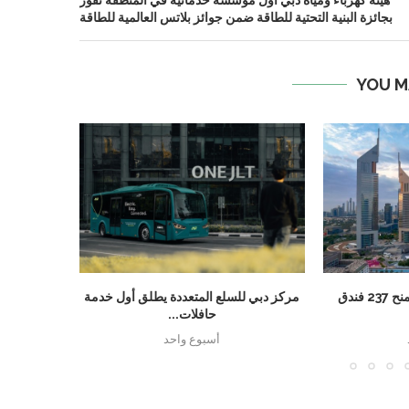
بجائزة البنية التحتية للطاقة ضمن جوائز بلاتس العالمية للطاقة
YOU M
دبي تسجل رقماً قياسياً بمنح 237 فندق
مركز دبي للسلع المتعددة يطلق أول خدمة
مجموعة الخ
حافلات...
تبر
أسبوع واحد