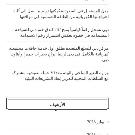
مدن المستقبل في السعودية يُمكنها توليد ما يصل إلى ثُلث
احتياجاتها الكهربائية من الطاقة الشمسية في مواقعها
دبي تسجل رقماً قياسياً بمنح 237 فندق ختم دبي للسياحة
المستدامة في خطوة تعكس استمرار زخم الاستدامة
مركز دبي للسلع المتعددة يطلق أول خدمة حافلات مجتمعية
كهربائية بالكامل في دبي لربط أبراج بحيرات جميرا وأبتاون
دبي
وزارة التغير المناخي والبيئة تنفذ 30 حملة تفتيشية مشتركة
مع السلطات المحلية لتعزيز إنفاذ التشريعات البيئية
الأرشيف
يوليو 2026
يونيو 2026