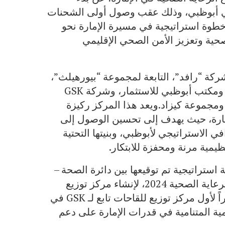
 في أبوظبي، وذلك عقب وصول أولى الشحنات
 خطوة استراتيجية في مسيرة الإمارة نحو
حية وتعزيز الأمن الصحي الإقليمي
كة “رافد”، التابعة لمجموعة “بيورهيلث”،
وقد تم تطويره بالشراكة مع دائرة الصحة – أبوظبي، ومكتب أبوظبي للاستثمار، وشركة GSK
ومجموعة كيزاد.ويعد هذا المركز ركيزة
مارة، حيث يهدف إلى تحسين الوصول إلى
ي الاستراتيجي لأبوظبي، وبنيتها التحتية
يمية مرنة ومحفزة للابتكار.
ة استراتيجية تم توقيعها بين دائرة الصحة –
أبوظبي وشركة GSK خلال أسبوع أبوظبي العالمي للرعاية الصحية 2024، لإنشاء مركز توزيع
إقليمي للقاحات في الإمارة. وبهذا، تصبح أبوظبي مقراً لأول مركز توزيع للقاحات تابع لـ GSK في
مية المتنامية في قدرات الإمارة على دعم