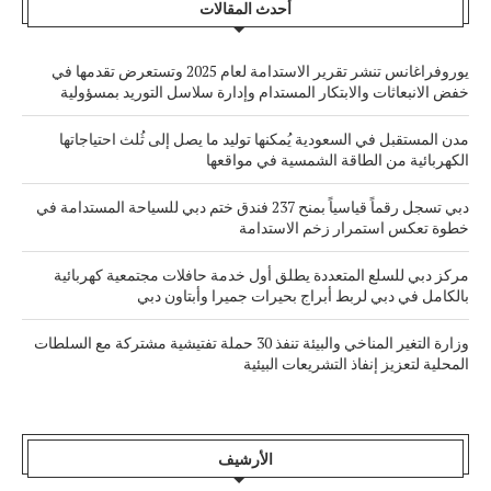
أحدث المقالات
يوروفراغانس تنشر تقرير الاستدامة لعام 2025 وتستعرض تقدمها في
خفض الانبعاثات والابتكار المستدام وإدارة سلاسل التوريد بمسؤولية
مدن المستقبل في السعودية يُمكنها توليد ما يصل إلى ثُلث احتياجاتها
الكهربائية من الطاقة الشمسية في مواقعها
دبي تسجل رقماً قياسياً بمنح 237 فندق ختم دبي للسياحة المستدامة في
خطوة تعكس استمرار زخم الاستدامة
مركز دبي للسلع المتعددة يطلق أول خدمة حافلات مجتمعية كهربائية
بالكامل في دبي لربط أبراج بحيرات جميرا وأبتاون دبي
وزارة التغير المناخي والبيئة تنفذ 30 حملة تفتيشية مشتركة مع السلطات
المحلية لتعزيز إنفاذ التشريعات البيئية
الأرشيف