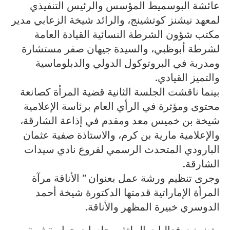
عائشة البوسميط المؤسس والرئيس التنفيذي
لمعهد نيشنز كوتشينج، والرائد شيخة الزعابي مدير
مكتب شؤون الشرطة النسائية القيادة العامة
لشرطة أبوظبي، والسيدة جيهان صفر مستشارة
ومدربة في البروتوكول الدولي والدبلوماسية
والتميز القيادي.
بينما ناقشت الجلسة الثانية قضية المرأة كصانعة
محتوى ومؤثرة في الرأي العام برئاسة الإعلامية
شيخة بن خميس معد ومقدم في إذاعة الشارقة،
والإعلامية مارية بن كرم، والاستاذة صفية عثمان
البارودي المتحدث الرسمي لفروع نادي سيدات
الشارقة.
وجرى تنظيم ورشة عمل بعنوان ” الأناقة مرآة
المرأة الإماراتية قدمتها الدكتورة شيخة أحمد
الدوسري خبيرة المظهر والأناقة.
وتضمنت فعاليات الملتقى جلسات حوارية ثرية،