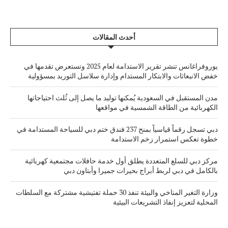
أحدث المقالات
يوروفراغانس تنشر تقرير الاستدامة لعام 2025 وتستعرض تقدمها في
خفض الانبعاثات والابتكار المستدام وإدارة سلاسل التوريد بمسؤولية
مدن المستقبل في السعودية يُمكنها توليد ما يصل إلى ثُلث احتياجاتها
الكهربائية من الطاقة الشمسية في مواقعها
دبي تسجل رقماً قياسياً بمنح 237 فندق ختم دبي للسياحة المستدامة في
خطوة تعكس استمرار زخم الاستدامة
مركز دبي للسلع المتعددة يطلق أول خدمة حافلات مجتمعية كهربائية
بالكامل في دبي لربط أبراج بحيرات جميرا وأبتاون دبي
وزارة التغير المناخي والبيئة تنفذ 30 حملة تفتيشية مشتركة مع السلطات
المحلية لتعزيز إنفاذ التشريعات البيئية