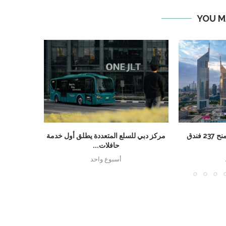
YOU M
دبي تسجل رقماً قياسياً بمنح 237 فندق
مركز دبي للسلع المتعددة يطلق أول خدمة
مجموعة الخ
حافلات...
تبر
أسبوع واحد