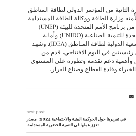
ة الثانية من المؤتمر الدولي لطاقة المناطق
ي تشيلي، والذي نظَّمته وزارة الطاقة ووكالة الطاقة المستدامة
في تشيلي، بتمويلٍ من صندوق البيئة العالمي وبدعمٍ من برنامج الأمم المتحدة للبيئة (UNEP)
وتحالف التبريد (Cool Coalition) ومنظمة الأمم المتحدة للتنمية الصناعية (UNIDO) وأمانة
الدولة للشؤون الاقتصادية السويسرية (SECO) والجمعية الدولية لطاقة المناطق (IDEA). وشهد
ئيسيتين في اليوم الافتتاحي، قدم من
ق وأهمية دعم تقدمه وتطوره على المستوى
خبراء وقادة القطاع وصناع القرار.
next post
في تقريرها حول الحوكمة البيئية والاجتماعية 2024: مصدر
تعزز عملها في التنمية الحضرية المستدامة