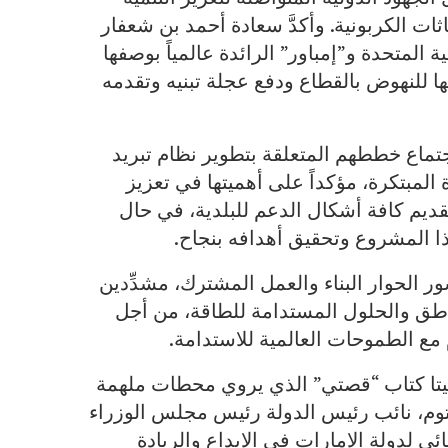
ات الكربونية. وأكدَّ سعادة أحمد بن شعفار
لمتحدة و”إمباور” الرائدة عالمياً بوصفها
ا للنهوض بالقطاع ودفع عجلة تبنيه وتقدمه
تماع خططهم المتعلقة بتطوير نظام تبريد
المبتكرة، مؤكداً على أهميتها في تعزيز
قديم كافة أشكال الدعم للبلدية، في حال
ا المشروع وتحقيق أهدافه بنجاح.
 الحوار البناء والعمل المشترك، مشدِّدين
اطق والحلول المستدامة للطاقة، من أجل
مع الطموحات العالمية للاستدامة.
يتا كتاب “قصتي” الذي يروي محطات ملهمة
م، نائب رئيس الدولة رئيس مجلس الوزراء
ئي لدولة الإمارات في الإبداع والريادة