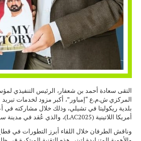
التقى سعادة أحمد بن شعفار، الرئيس التنفيذي لمؤسس
المركزي ش.م.ع “إمباور”، أكبر مزود لخدمات تبريد 
بلدية ريكوليتا في تشيلي، وذلك خلال مشاركته في أ
أمريكا اللاتينية (LAC2025)، والذي عُقد في مدينة سانتياغو من 9 إلى 10 سبتمبر 2025.
وناقش الطرفان خلال اللقاء أبرز التطورات في قطاع
والأهمية المتزايدة لتبني هذه التقنية المبتكرة في ظل 