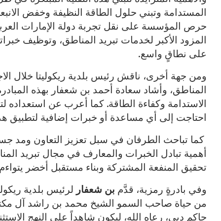
المستدامة وتبني حلول الطاقة النظيفة وخفض الانبعاث
حرص المؤسسة على نقل تجربة دولة الإمارات العربية ا
المزود الأكبر لخدمات تبريد المناطق، وتوظيف خبراته
على نطاقٍ واسع.
ومن جهة أخرى، ناقش رئيس بلدية ريكوليتا خلال الاج
المناطق، وأشاد سعادة أحمد بن شعفار بهذه المبادرة 
الاستدامة وكفاءة الطاقة. كما أعرب عن استعداده لت
احتاجت إلى أي مساعدة أو خبرات إضافية لتطبيق هذ
كما تباحث الطرفان في سبل تعزيز التعاون ومد جسور
أهمية تبادل الخبرات والمعارف في مجال تبريد المن
تحقيق المنفعة المشتركة وبناء مستقبل أخضر يتواءم 
وفي بادرةٍ رمزية، قدَّم
بن شعفار
لرئيس بلدية ريكول
من حياة صاحب السمو الشيخ محمد بن راشد آل مكتو
حاكم دبي، رعاه الله، ليكون شاهداً على النهج الاستثنا