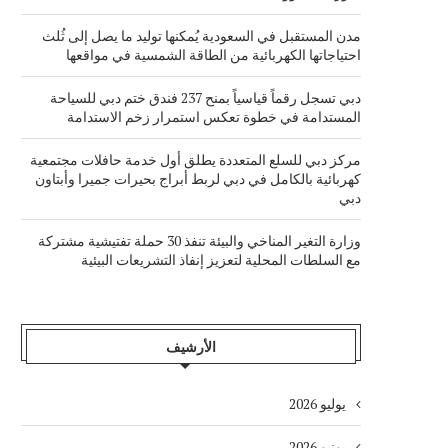
مدن المستقبل في السعودية يُمكنها توليد ما يصل إلى ثُلث
احتياجاتها الكهربائية من الطاقة الشمسية في مواقعها
دبي تسجل رقماً قياسياً بمنح 237 فندق ختم دبي للسياحة
المستدامة في خطوة تعكس استمرار زخم الاستدامة
مركز دبي للسلع المتعددة يطلق أول خدمة حافلات مجتمعية
كهربائية بالكامل في دبي لربط أبراج بحيرات جميرا وأبتاون
دبي
وزارة التغير المناخي والبيئة تنفذ 30 حملة تفتيشية مشتركة
مع السلطات المحلية لتعزيز إنفاذ التشريعات البيئية
الأرشيف
يوليو 2026
يونيو 2026