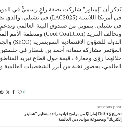
يُذكر أن “إمباور” شاركت بصفة راعٍ رسميٍّ في الدور
في أمريكا اللاتينية (LAC2025) ف
المؤتمر مشاركة سعادة أحمد بن شعفار في جلستين ر
خلالهما رؤى ومعارف قيمة حول قطاع تبريد المناط
العالمي، بحضور نخبة من أبرز الشخصيات العالمية وال
0
previous post
تخريج 15 قائدًا إماراتيًا من برامج قيادية رائدة بتنظيم “شنايدر
إلكتريك” ومجموعة موانئ دبي العالمية