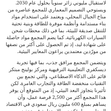
لاستقبال مليوني زائر سنوياً بحلول عام 2030.
ويستوحي التصميم المعماري للمجمع عناصره من
مناخ الجبال المحلي، ويعتمد على استخدام مواد
بناء مستدامة وأنظمة موفرة للطاقة وبنية تحتية
للتنقل صديقة للبيئة، بما في ذلك محطات شحن
السيارات الكهربائية. كما يضم المجمع مواد حاصلة
على شهادة ليد، إذ تم الحصول على أكثر من نصفها
من مورّدين معتمدين يراعون المعايير البيئية.
ويتضمن المجمع مرافق جذب، بما فيها تجربة
ديسكفري التعليمية الترفيهية ومركز بولينج مبتكر
قائم على الذكاء الاصطناعي، والتي تجمع بين
التقنيات منخفضة الطاقة والتجارب الغامرة. لكن
تأثيرنا يتجاوز البعد البيئي، إذ من المتوقع أن يوفر
هذا المجمع أكثر من 2,500 فرصة عمل، وأن
يساهم بمبلغ 600 مليون ريال سعودي في الاقتصاد
المحلي، مما يؤكد دور الاستدامة في تحفيز