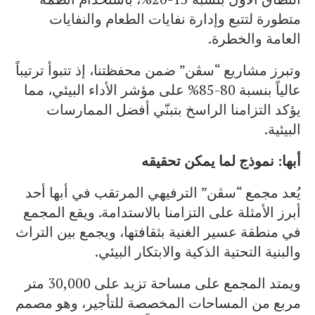
متطورة لتتبع وإدارة نفايات الطعام والنفايات
العامة والخطرة.
وتبرز مشاريع “سڤن” ضمن محفظتنا، إذ تتبوأ ترتيباً
عالياً بنسبة 80-85% على مؤشر الأداء البيئي، مما
يؤكد التزامنا الراسخ بتبنّي أفضل الممارسات
البيئية.
أبها
:
نموذج لما يمكن تحقيقه
يُعد مجمع “سڤن” الترفيهي المرتقب في أبها أحد
أبرز الأمثلة على التزامنا بالاستدامة. ويقع المجمع
في منطقة عسير الغنية بثقافتها، ويجمع بين التراث
والبنية التحتية الذكية والابتكار البيئي.
ويمتد المجمع على مساحة تزيد على 30,000 متر
مربع من المساحات المخصصة للتأجير، وهو مصمم