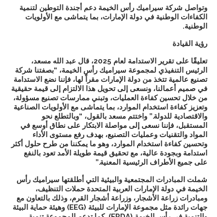
وتواصل شركة سيراميك رأس الخيمة دعم أجندة التوطين لتنمية
الكفاءات الوطنية في دولة الإمارات، بما يتماشى مع الأولويات
الوطنية.
رؤية القيادة
تعليقًا على تقرير الاستدامة لعام 2025، قال
عبد الله مسعد،
الرئيس التنفيذي لمجموعة سيراميك رأس الخيمة
، “بصفتنا شركة
تصنيع عالمية تتخذ من دولة الإمارات مقراً لها، فإننا نضع الاستدامة
في صميم أعمالنا، ونسعى إلى تحويل هذا الالتزام إلى قيمة حقيقية
من خلال تحسين كفاءة العمليات، وتبني ممارسات تصنيع مسؤولة،
وتعزيز كفاءة استخدام الموارد، بما يتماشى مع الأولويات الصناعية
والاقتصادية للدولة.” واختتم مسعد بالقول، “وبالتطلع نحو
المستقبل، فإننا نسعى إلى مواصلة الابتكار على نطاق أوسع في
المواد والتقنيات وعمليات التصنيع، بهدف رفع مستوى الأداء
وتحسين كفاءة استخدام الموارد، وهو ما يمكننا من طرح حلول أكثر
استدامة وبجودة عالية، مع تحقيق قيمة طويلة الأمد تعود بالنفع
على جميع الأطراف الرئيسية المعنية.”
شملت المبادرات المجتمعية والبيئية التي أطلقتها سيراميك رأس
الخيمة في دولة الإمارات العربية المتحدة حملات التنظيف،
ومبادرات زراعة الأشجار، وزراعة أشجار القرم، وذلك بالتعاون مع
جهات رائدة مثل
مجموعة الإمارات للبيئة
(EEG)
و
هيئة حماية البيئة
والتنمية في رأس الخيمة (
EPDA
).
كما تدعم المجموعة تنمية