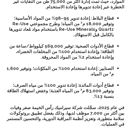
الموارد، حيث تمت إدارة أكثر من 75,000 طن من النفايات غير
الخطرة عبر إعادة تدويرها وإعادة الاستخدام.
قطاع البلاط: إعادة تدوير 95–98% من المواد الأساسية؛
وتوفير 18,000 م³ من المياه؛ وطرح مجموعتي Re-Use
Quartz وRe-Use Minerals باستخدام مواد مُعاد تدويرها
بالكامل قبل الاستهلاك.
قطاع الأدوات الصحية: توفير 569,000 كيلوواط/ساعة من
الطاقة؛ وإعادة استخدام 100% من المخلفات الخضراء،
وإعادة استخدام 2% من المواد المحروقة.
الصنابير: إعادة استخدام 100% من المكوّنات؛ وتوفير 1,600
م³ من المياه.
قطاع أدوات المائدة: إعادة تدوير 100% من مياه الصرف؛
وتوفير 83,000 م³ من المياه العذبة؛ وخفض استهلاك الطاقة
بنسبة 13%.
في عام 2025، سجّلت شركة سيراميك رأس الخيمة صفر وفيات
بين أكثر من 7,000 موظف لديها، وذلك بفضل تطبيق بروتوكولات
سلامة متطورة، وتعزيز أنظمة المراقبة الدورية، والتحسين المستمر
في العمليات.