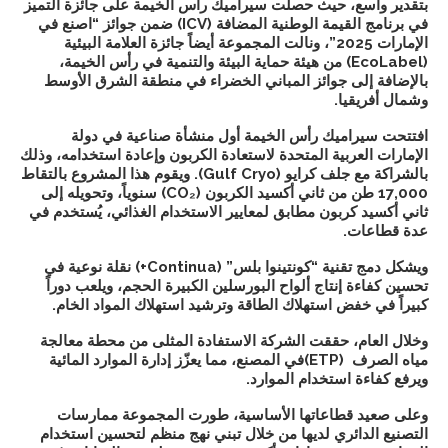
بتقدير واسع، حيث حصلت سيراميك رأس الخيمة على
جائزة التميز
في برنامج القيمة الوطنية المضافة
(ICV)
ضمن جوائز “اصنع في
الإمارات 2025”
، ونالت المجموعة أيضاً
جائزة العلامة البيئية
(
EcoLabel
)
من هيئة حماية البيئة والتنمية في رأس الخيمة،
بالإضافة إلى
جوائز المباني الخضراء في منطقة الشرق الأوسط
وشمال أفريقيا
.
افتتحت سيراميك رأس الخيمة أول منشأة صناعية في دولة
الإمارات العربية المتحدة لاستعادة الكربون وإعادة استخدامه، وذلك
بالشراكة مع
جلف كرايو (
Gulf Cryo
)
. ويقوم هذا المشروع بالتقاط
17,000 طن من ثاني أكسيد الكربون (CO₂) سنوياً، وتحويله إلى
ثاني أكسيد كربون مطابق لمعايير الاستخدام الغذائي، يُستخدم في
عدة قطاعات.
ويشكل دمج تقنية “كونتينوا بلس” (Continua+) نقلة نوعية في
تحسين كفاءة إنتاج ألواح البورسلين الكبيرة الحجم، ويلعب دوراً
كبيراً في خفض استهلاك الطاقة وترشيد استهلاك المواد الخام.
وخلال العام، حققت الشركة الاستفادة المثلى من محطة معالجة
مياه الصرف (ETP)في المصنع، مما يعزّز إدارة الموارد المائية
ويرفع كفاءة استخدام الموارد.
وعلى صعيد قطاعاتها الأساسية، طورت المجموعة ممارسات
التصنيع الدائري لديها من خلال تبني نهج منظم لتحسين استخدام