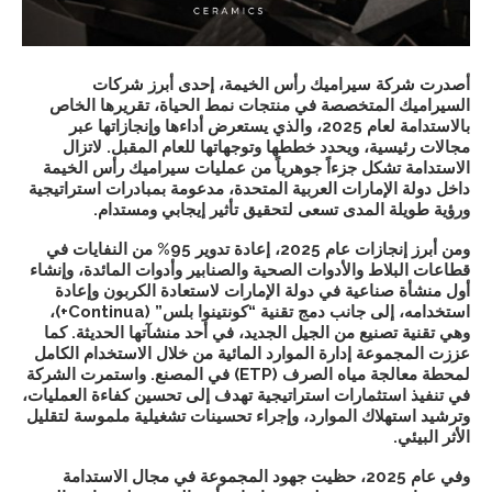
أصدرت شركة سيراميك رأس الخيمة، إحدى أبرز شركات
السيراميك المتخصصة في منتجات نمط الحياة، تقريرها الخاص
بالاستدامة لعام 2025، والذي يستعرض أداءها وإنجازاتها عبر
مجالات رئيسية، ويحدد خططها وتوجهاتها للعام المقبل. لاتزال
الاستدامة تشكل جزءاً جوهرياً من عمليات سيراميك رأس الخيمة
داخل دولة الإمارات العربية المتحدة، مدعومة بمبادرات استراتيجية
ورؤية طويلة المدى تسعى لتحقيق تأثير إيجابي ومستدام.
ومن أبرز إنجازات عام 2025،
إعادة تدوير 95% من النفايات
في
قطاعات البلاط والأدوات الصحية والصنابير وأدوات المائدة، وإنشاء
أول منشأة صناعية في دولة الإمارات لاستعادة الكربون وإعادة
استخدامه
، إلى جانب دمج
تقنية “كونتينوا بلس” (
Continua+
)،
وهي تقنية تصنيع من الجيل الجديد
، في أحد منشآتها الحديثة. كما
عززت المجموعة إدارة الموارد المائية من خلال الاستخدام الكامل
لمحطة معالجة مياه الصرف (
ETP
) في المصنع
. واستمرت الشركة
في تنفيذ استثمارات استراتيجية تهدف إلى تحسين كفاءة العمليات،
وترشيد استهلاك الموارد، وإجراء تحسينات تشغيلية ملموسة لتقليل
الأثر البيئي.
وفي عام 2025، حظيت جهود المجموعة في مجال الاستدامة