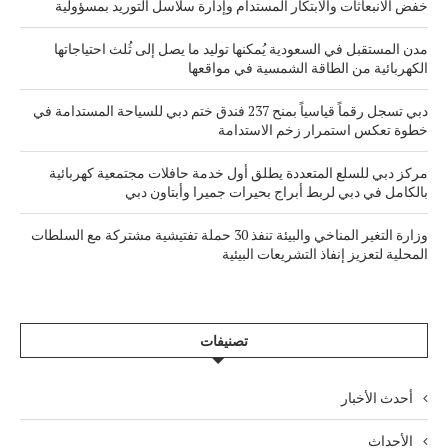
خفض الانبعاثات والابتكار المستدام وإدارة سلاسل التوريد بمسؤولية
مدن المستقبل في السعودية يُمكنها توليد ما يصل إلى ثُلث احتياجاتها
الكهربائية من الطاقة الشمسية في مواقعها
دبي تسجل رقماً قياسياً بمنح 237 فندق ختم دبي للسياحة المستدامة في
خطوة تعكس استمرار زخم الاستدامة
مركز دبي للسلع المتعددة يطلق أول خدمة حافلات مجتمعية كهربائية
بالكامل في دبي لربط أبراج بحيرات جميرا وأبتاون دبي
وزارة التغير المناخي والبيئة تنفذ 30 حملة تفتيشية مشتركة مع السلطات
المحلية لتعزيز إنفاذ التشريعات البيئية
تصنيفات
أحدث الأخبار
الأحداث