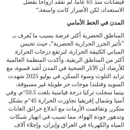
فيضانات منذ 65 عاماً. لم نفقد أرواحاً بفضل
الاستعداد، لكن الأضرار كانت واسعة.”
المدن في الخط الأمامي
المناطق الحضرية أكثر عرضة بسبب ما يُعرف بـ
“تأثير الجزر الحرارية الحضرية”، حيث تحبس
المباني الكثيفة الحرارة، لترتفع درجات الحرارة
أكثر من المناطق الريفية. وأكدت المنظمة العالمية
للأرصاد أن الآثار الصحية في المدن أشد قسوة، مع
تزايد التلوث وسوء السكن. في يوليو 2025 شهدت
السويد وفنلندا موجات حر طويلة غير مسبوقة،
بينما سجلت تركيا درجة قياسية بلغت 50.5°م. وفي
آسيا وشمال إفريقيا تجاوزت الحرارة 45°م بشكل
متكرر. وتفاقمت الأزمات مع اندلاع حرائق الغابات
وتدهور جودة الهواء، مما تسبب في انهيار شبكات
المياه والكهرباء في العراق وإيران، وإجلاء آلاف