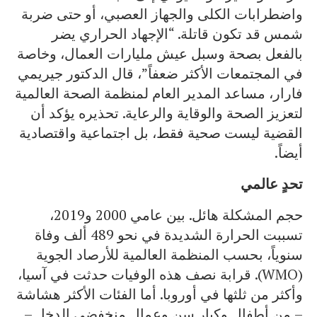
واضطرابات الكلى والجهاز العصبي، أو حتى ضربة
شمس قد تكون قاتلة. “الإجهاد الحراري يضر
بالفعل بصحة وسبل عيش مليارات العمال، وخاصة
في المجتمعات الأكثر ضعفاً”، قال الدكتور جيريمي
فارار، مساعد المدير العام لمنظمة الصحة العالمية
لتعزيز الصحة والوقاية والرعاية. تحذيره يؤكد أن
القضية ليست صحية فقط، بل اجتماعية واقتصادية
أيضاً.
تحدٍ عالمي
حجم المشكلة هائل. بين عامي 2000 و2019،
تسببت الحرارة الشديدة في نحو 489 ألف وفاة
سنوياً، بحسب المنظمة العالمية للأرصاد الجوية
(WMO). قرابة نصف هذه الوفيات حدثت في آسيا،
وأكثر من ثلثها في أوروبا. أما الفئات الأكثر هشاشة
– من أطفال وكبار سن وعمال منخفضي الدخل –