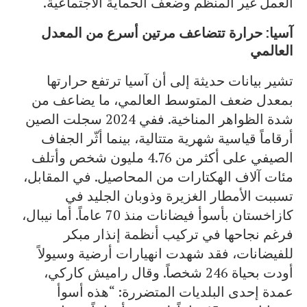
العمل غير المنظم وضعف الحماية الاجتماعية.
آسيا: حرارة تتضاعف مرتين أسرع من المعدل
العالمي
تشير بيانات حديثة إلى أن آسيا ترتفع حرارتها
بمعدل ضعف المتوسط العالمي، ما يضاعف من
شدة الظواهر المناخية. ففي 2024 سجلت الصين
أرقاماً قياسية شهرية متتالية، بينما أثّر الجفاف
الصيفي على أكثر من 4.76 مليون شخص وأتلف
مئات آلاف الهكتارات من المحاصيل. في المقابل،
تسببت الأمطار الغزيرة وذوبان الجليد في
كازاخستان بأسوأ فيضانات منذ 70 عاماً. أما نيبال،
فرغم نجاحها في تركيب أنظمة إنذار مبكر
للفيضانات، فقد شهدت انهيارات أرضية وسيولاً
أودت بحياة 246 شخصاً. وقال راميش كاركي،
عمدة إحدى البلديات المتضررة: “هذه أسوأ