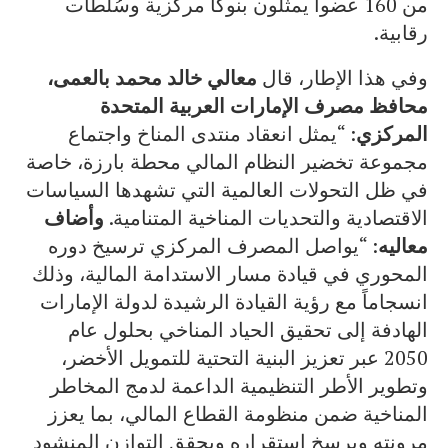
من 160 عضواً يمثلون بنوكاً مركزية وسُلطات
رقابية.
وفي هذا الإطار، قال
معالي خالد محمد بالعمى،
محافظ مصرف الإمارات العربية المتحدة
المركزي
: “يمثل انعقاد منتدى المناخ واجتماع
مجموعة تخضير النظام المالي محطة بارزة، خاصة
في ظل التحولات العالمية التي تشهدها السياسات
الاقتصادية والتحديات المناخية المتنامية.
و
أضاف
معاليه
: “يواصل المصرف المركزي ترسيخ دوره
المحوري في قيادة مسار الاستدامة المالية، وذلك
انسجاماً مع رؤية القيادة الرشيدة لدولة الإمارات
الهادفة إلى تحقيق الحياد المناخي بحلول عام
2050 عبر تعزيز البنية التحتية للتمويل الأخضر،
وتطوير الأطر التنظيمية الداعمة لدمج المخاطر
المناخية ضمن منظومة القطاع المالي، بما يعزز
مرونته ويرسخ استقراره ويحقق التوازن المنشود