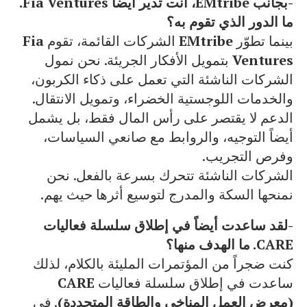
-بجانب EMtribe، أنت تدير أيضاً Fia Ventures.
ما الدور الذي تقوم به؟
بينما تطوّر
EMtribe
الشركات القائمة، تقوم
Fia
Ventures
بتمويل الأفكار الجريئة. نحن نمول
الشركات الناشئة التي تعمل على ذكاء الكربون،
والخدمات اللوجستية الخضراء، وتمويل الانتقال.
الدعم لا يقتصر على رأس المال فقط، بل يشمل
أيضاً التوجيه، والروابط مع صانعي السياسات،
وفرص التجريب.
الشركات الناشئة تتحرك بسرعة بالفعل. نحن
نمنحها السكة والمدرج لتوسيع أثرها حيث يهم.
-لقد ساعدت أيضاً في إطلاق سلسلة فعاليات
CARE. ما الهدف منها؟
كنت ضجراً من المؤتمرات المليئة بالكلام، لذلك
ساعدت في إطلاق سلسلة فعاليات
CARE
(معرض العمل المناخي والطاقة المتجددة)
. في