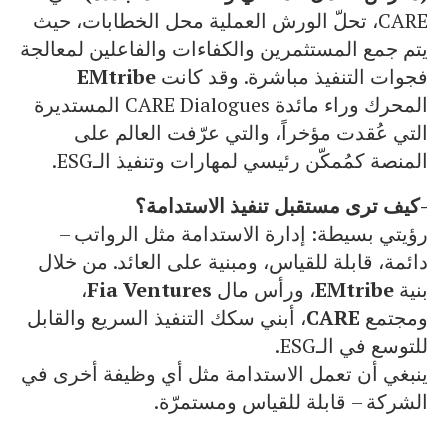
CARE، تحلّ الورش العملية محل الخطابات، حيث
يتم جمع المستثمرين والكفاءات والفاعلين لمعالجة
فجوات التنفيذ مباشرة. وقد كانت
EMtribe
المحرك وراء مائدة CARE Dialogues المستديرة
التي عُقدت مؤخراً، والتي عرّفت العالم على
المنصة كمُمكّن رئيسي لمهارات وتنفيذ الـESG.
-كيف ترى مستقبل تنفيذ الاستدامة؟
رؤيتي بسيطة: إدارة الاستدامة مثل الرواتب –
دائمة، قابلة للقياس، ومبنية على العائد. من خلال
بنية
EMtribe
، ورأس مال
Fia Ventures
،
ومجتمع
CARE
، أبني سكك التنفيذ السريع والقابل
للتوسع في الـESG.
ينبغي أن تعمل الاستدامة مثل أي وظيفة أخرى في
الشركة – قابلة للقياس ومستمرّة.