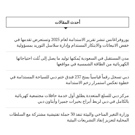
أحدث المقالات
يوروفراغانس تنشر تقرير الاستدامة لعام 2025 وتستعرض تقدمها في
خفض الانبعاثات والابتكار المستدام وإدارة سلاسل التوريد بمسؤولية
مدن المستقبل في السعودية يُمكنها توليد ما يصل إلى ثُلث احتياجاتها
الكهربائية من الطاقة الشمسية في مواقعها
دبي تسجل رقماً قياسياً بمنح 237 فندق ختم دبي للسياحة المستدامة في
خطوة تعكس استمرار زخم الاستدامة
مركز دبي للسلع المتعددة يطلق أول خدمة حافلات مجتمعية كهربائية
بالكامل في دبي لربط أبراج بحيرات جميرا وأبتاون دبي
وزارة التغير المناخي والبيئة تنفذ 30 حملة تفتيشية مشتركة مع السلطات
المحلية لتعزيز إنفاذ التشريعات البيئية