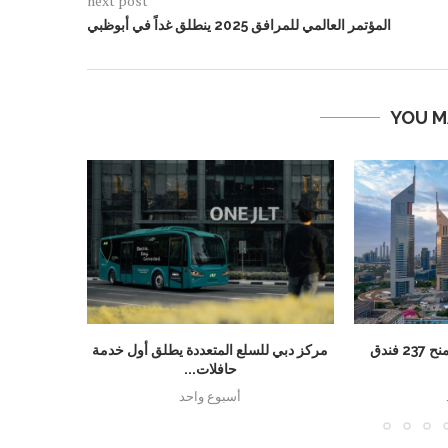
next post
المؤتمر العالمي للمرافق 2025 ينطلق غداً في أبوظبي
YOU M
دبي تسجل رقماً قياسياً بمنح 237 فندق
مركز دبي للسلع المتعددة يطلق أول خدمة
مجموعة الخ
حافلات...
تبر
أسبوع واحد