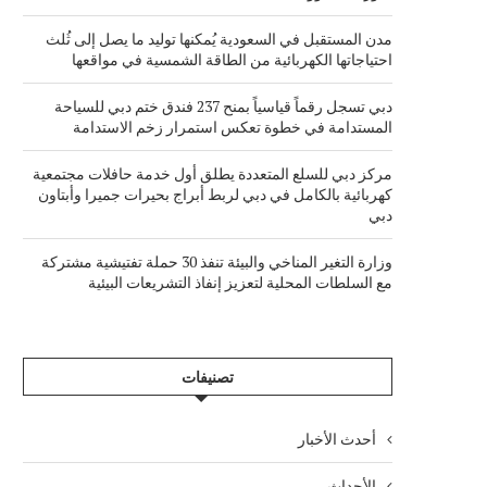
مدن المستقبل في السعودية يُمكنها توليد ما يصل إلى ثُلث
احتياجاتها الكهربائية من الطاقة الشمسية في مواقعها
دبي تسجل رقماً قياسياً بمنح 237 فندق ختم دبي للسياحة
المستدامة في خطوة تعكس استمرار زخم الاستدامة
مركز دبي للسلع المتعددة يطلق أول خدمة حافلات مجتمعية
كهربائية بالكامل في دبي لربط أبراج بحيرات جميرا وأبتاون
دبي
وزارة التغير المناخي والبيئة تنفذ 30 حملة تفتيشية مشتركة
مع السلطات المحلية لتعزيز إنفاذ التشريعات البيئية
تصنيفات
أحدث الأخبار
الأحداث