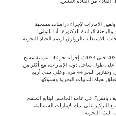
القادم من القادة البيئيين.
دولفين الإمارات لإجراء دراسات مسحية
الباحثة الرائدة الدكتورة “أدا ناتولي”
اث بالاستعانة بالزوارق لرصد الحياة البحرية
شهد هذا المشروع خلال الثلاثة أعوام الماضية (من 2021 حتى 2024)، إجراء نحو 142 عملية مسح
ق تمتد لمسافة 11,106 كيلومترات على طول ساحل دولة الإمارات، مع أكثر من
591 ساعة عمل؛ حيث تم رصد ثلاثة أنواع من الدلافين وخنازير البحر 44 مرة. وعلى مدى أربع
ق بحياة الثدييات البحرية وسلوكها
يف ياتس”، في عامه الخامس ليتابع المسح
ع التركيز على مياه الإمارات الشمالية،
البيئة البحرية.