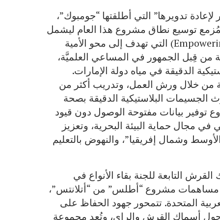
إعادة تدويرها” التي أطلقتها “جومبوك”،
المُزمع توسيع نطاق مشروع هذا العام ليشمل
مبادرة “تمكين حماة المحيط” (Empowering Ocean Stewards) التي تهدف إلى محو الأمية
ة من قِبل الجمهور في المساعي العلميَّة،
يكية الدقيقة في مياه دولة الإمارات.
 من خلال ورش العمل، وتدريب أكثر من
وث الجسيمات البلاستيكية الدقيقة بصحة
وع توفير بيانات مفتوحة الوصول دون قيود
لي في مجال حماية البيئة البحرية، وتعزيز
لأوسط وشمال إفريقيا”، والنهوض بالتعليم
لقرش التابعة للجنة بقاء الأنواع في
نامج مساهمات مشروع “أطلس” من “أتلانتس”،
لعربية المتحدة. تتمحور جهود الحفاظ على
حول أسماك القرش والراي، وتُعد مجموعة