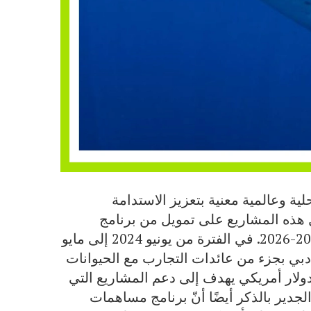
س دبي عن اختيار 7 مشاريع محلية وعالمية معنية بتعزيز الاستدامة
 هذه المشاريع على تمويل من برنامج
مساهمات مشروع “أطلس” من “أتلانتس” لدورة 2025-2026. في الفترة من يونيو 2024 إلى مايو
دبي بجزء من عائدات التجارب مع الحيوانات
بحرية، مما أدى إلى إنشاء صندوق بقيمة 123,000 دولار أمريكي يهدف إلى دعم المشاريع التي
لجدير بالذكر أيضًا أنّ برنامج مساهمات