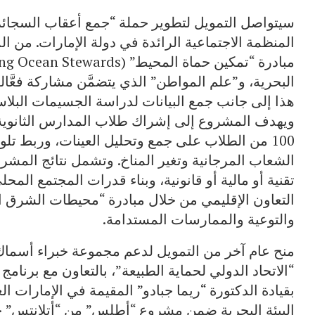
سيتواصل التمويل لتطوير حملة “جمع أعقاب السجائر ل
المنظمة الاجتماعية الرائدة في دولة الإمارات. من 
البحرية، و”علم المواطن” الذي يتضمَّن مشاركة فعَّال
هذا إلى جانب جمع البيانات لدراسة الجسيمات البلاست
ويهدف المشروع إلى إشراك طلاب المدارس الثانوية
100 من الطلاب على جمع وتحليل العينات، وربط تل
الشعاب المرجانية وتغير المناخ. وتشمل نتائج المشر
تقنية أو مالية أو قانونية، وبناء قدرات المجتمع المح
التعاون الإقليمي من خلال مبادرة “محيطات الشرق ا
والتوعية والممارسات المستدامة.
منح عام آخر من التمويل لدعم مجموعة خبراء أسماك ا
“الاتحاد الدولي لحماية الطبيعة”، بالتعاون مع بر
بقيادة الدكتورة “ريما جبادو” المقيمة في الإمارات ا
البيئة البحرية ضمن مشروع “أطلس” من “أتلانتس” 