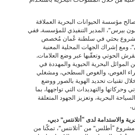
صالح
مؤسسة الحيوانات البحرية العملاقة
 بقيادة د. “سايمون بيرس”، المدير التنفيذي للمؤسسة. ففي
مشروع بحثي في سلطنة عُمان مُخصص
 ومع إشراك الجهات المحلية المعنية
رش الحوتي وتعقّبها عبر وضع العلامات.
ن الموائل البحرية الحيوية والمهددة في
براء الغوص، والغوص السطحي، ومشغلي
لال تقنيات تحديد الهوية بالصور ووضع
وحركاتها والتهديدات التي تواجهها، بما
سياحة البحرية، وتعزيز الجهود المتعلقة
ض
.
ية والاستدامة لدى “أتلانتس” دبي،
ق مشروع “أطلس” من “أتلانتس”، تمكّنا من