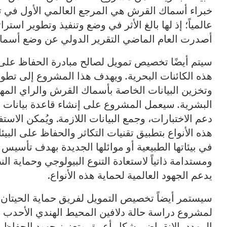
خبراء أسماك القرش هي المرجع العالمي الأول في ت
عالمياً؛ إذ لها بالغ الأثر في وضع وتنفيذ وتطوير استر
أصدرت العام الماضي التقرير الدولي عن وضع أسماك
سيتم أيضًا تخصيص تمويل لصالح مبادرة الحفاظ على
هذه الكائنات البحرية
.
ويهدف هذا المشروع إلى تطوير 
وتخزين البيانات الخاصة بأسماك القرش والراي المهد
البشرية
.
سيعمل المشروع على إنشاء قاعدة بيانات جي
دعم الاختبارات، وجمع البيانات اللازمة. ويُمكن الاس
هذه الأنواع بتطبيق تقنيات التكاثر والحفاظ على البيئا
في بيئاتها الطبيعية أو موائلها الجديدة بهدف تأسيس
ومستدامة ذاتياً لاستعادة التنوع البيولوجي وحماية النظ
يدعم الجهود العالمية لحماية هذه الأنواع.
سيستمر أيضاً تخصيص التمويل لفريق حماية الحيتان 
لمشروع دراسة حالة دلافين المحيط الهندي الأحدب في
المهدد بالانقراض بشكل أعمق وتعزيز جهود الحفاظ 