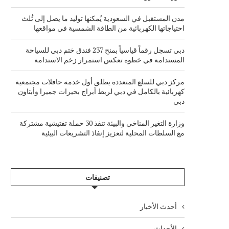
مدن المستقبل في السعودية يُمكنها توليد ما يصل إلى ثُلث
احتياجاتها الكهربائية من الطاقة الشمسية في مواقعها
دبي تسجل رقماً قياسياً بمنح 237 فندق ختم دبي للسياحة
المستدامة في خطوة تعكس استمرار زخم الاستدامة
مركز دبي للسلع المتعددة يطلق أول خدمة حافلات مجتمعية
كهربائية بالكامل في دبي لربط أبراج بحيرات جميرا وأبتاون
دبي
وزارة التغير المناخي والبيئة تنفذ 30 حملة تفتيشية مشتركة
مع السلطات المحلية لتعزيز إنفاذ التشريعات البيئية
تصنيفات
أحدث الأخبار
الأحداث