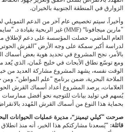
الزوارق في المنطقة الجنوبية بالخيران.
وأخيراً، سيتم تخصيص عام آخر من الدعم التمويلي ل
“مارين ميجافونا” (MMF) غير الربحية
العام الماضي، حصلت المؤسسة على دعم لإطلاق 
لدراسة أكبر سمكة على وجه الأرض “القرش الحوتي”.
بالأمر، نجح المشروع في تحديد هوية بعض أسماك الق
ومع توسّع نطاق الأبحاث في خليج عُمان، الذي يُعد م
الوقت نفسه، يشهد المشروع مشاركة العديد من خ
الملاحة البحرية، ضمن برنامج “علم المواطن”. ومن خ
العلامات، يرصد المشروع أعداد أسماك القرش الحوتي 
يُسهم في توليد بيانات للتوجيه نحو أفضل ممارسات ال
بحماية هذا النوع من أسماك القرش المُهدد بالانقرا
صرحت “كيلي تيمينز”، مديرة عمليات الحيوانات البحر
قائلة:
“يُسعدنا مشاركتكم هذا الخبر، أنه منذ انطلا