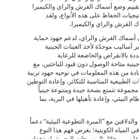
قييم وضع أسماك القرش والراي والكيميرا
اتيجيات الحفاظ على هذه الأنواع، ولقد
 القرش والراي والكيميرا.
 أسماك القرش والراي، لدعم جهود حماية
أساليب موحدّة لأخذ العينات الجينية
دة بالانقراض والخاضعة للرعاية
نية متاحة الوصول دون قيود للباحثين، مع
تفادة من هذه المعلومات في توجيه جهود تربية
ت الطبيعية المناسبة للتكاثر، وإعادة التوطين
 مجموعة تتمتع بصحة جيدة ومتنوعة جينياً
ام البيئي، وإعادة تأهيلها في البرية، بما
والدلافين مع
“المبرة التطوعية البيئية
” دعماً
 المياه الكويتية؛ بغرض فهم هذا النوع
عليه من خلال المسوحات البحرية باستخدام