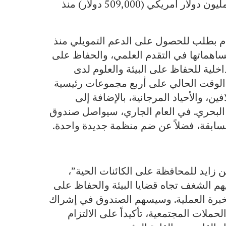
مشروع “أطلس” من “أتلانتس” جمع أكثر من نصف مليون دولار أمريكي (509,000 دولار) منذ
دم بطلب للحصول على الدعم التمويلي منذ
ساهماتها في التقدم العلمي، والحفاظ على
داخلية للحفاظ على البيئة والعلوم لدى
 الوقت الحالي على أربع مجموعات رئيسية
ن، والأحياد المرجانية، بالإضافة إلى
 البحري. في العام الجاري، سيواصل صندوق
سابقة، فضلاً عن ضم منظمة جديدة واحدة.
 زايد للمحافظة على الكائنات الحية”،
ب الإمارات دون سن الـ18 ممن لديهم الشغف تجاه قضايا البيئة والحفاظ على
والخبرة العملية. وسيسهم الصندوق في إشراك
حملات المجتمعية، تأكيداً على الالتزام