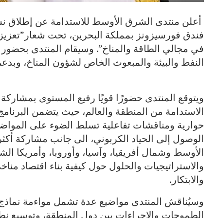
فندق فورسيزونز بمملكة البحرين، تحت شعار”تعزيز ال
في مجالي الطاقة والمناخ”. وسيقام المنتدى بحضور س
النفط والبيئة والمبعوث الخاص لشؤون المناخ، وبدعم
الاستدامة من المنطقة والعالم، حيث يتضمن البرنا
حوارية ومناقشات تفاعلية تسلط الضوء على المواضي
الأوسط وشمال أفريقيا، وآسيا، وأوروبا، وأمريكا الش
والاستراتيجيات والحلول حول كيفية بناء اقتصاد منا
والابتكار.
وسيُناقش المنتدى مواضيع عدة تشمل مواءمة نماذج ا
الطموحات والإجراءات بين دول المنطقة، وتوسيع نطاق 