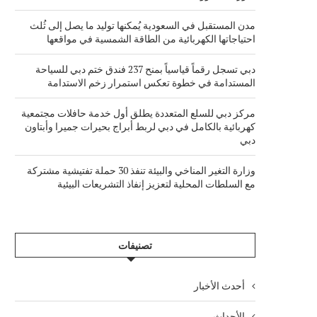
مدن المستقبل في السعودية يُمكنها توليد ما يصل إلى ثُلث
احتياجاتها الكهربائية من الطاقة الشمسية في مواقعها
دبي تسجل رقماً قياسياً بمنح 237 فندق ختم دبي للسياحة
المستدامة في خطوة تعكس استمرار زخم الاستدامة
مركز دبي للسلع المتعددة يطلق أول خدمة حافلات مجتمعية
كهربائية بالكامل في دبي لربط أبراج بحيرات جميرا وأبتاون
دبي
وزارة التغير المناخي والبيئة تنفذ 30 حملة تفتيشية مشتركة
مع السلطات المحلية لتعزيز إنفاذ التشريعات البيئية
تصنيفات
أحدث الأخبار
الأحداث