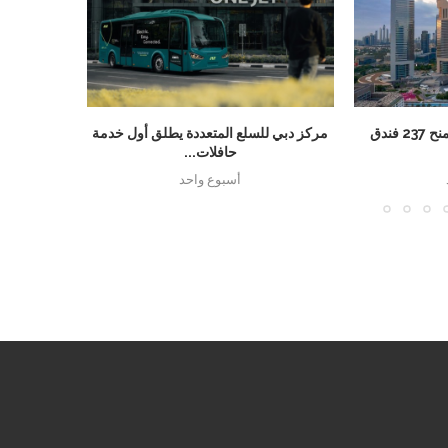
دبي تسجل رقماً قياسياً بمنح 237 فندق
مركز دبي للسلع المتعددة يطلق أول خدمة
مجموعة الخ
حافلات...
تبر
أسبوع واحد