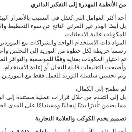
من
الأنظمة
المهدرة
إلى
التفكير
الدائري
أحد أكثر العوامل التي تُغفل في التسبب بالأضرار البي
بل أيضًا الهدر غير المرئي الناتج عن سوء التخطيط وال
المكونات عالية الانبعاثات،
المواد ذات الاستخدام الواحد والشراكات مع الموردين 
رسمنا خريطة لكل خطوة من التوريد إلى التخلص وأعدنا 
تم اختيار المكونات بعناية وفقًا للموسمية والتوافر الم
وأصبحت التغليفات قابلة للتحلل أو إعادة الاستخدام.
وتم تحسين سلسلة التوريد للعمل فقط مع الموردين الذ
لم نطمح إلى الكمال،
بل إلى التقدم من خلال قرارات عملية مستندة إلى البي
مما يضمن تأثيرًا بيئيًا إيجابيًا ومستدامًا على المدى ال
تصميم
يخدم
الكوكب
والعلامة
التجارية
أحد المفاهيم الأساسية التي طورناها في
AAO
هو أن ا