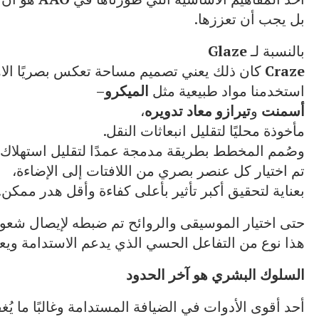
بل يجب أن تعززها.
بالنسبة لـ
Glaze
Craze
كان ذلك يعني تصميم مساحة تعكس بصريًا الاه
استخدمنا مواد طبيعية مثل
الميكرو
–
أسمنت
و
تيرازو
معاد
تدويره
،
مأخوذة محليًا لتقليل انبعاثات النقل.
وصُمم المخطط بطريقة مدمجة عمدًا لتقليل استهلاك ال
تم اختيار كل عنصر بصري من اللافتات إلى الإضاءة،
بعناية لتحقيق أكبر تأثير بأعلى كفاءة وأقل هدر ممكن.
حتى اختيار الموسيقى والروائح تم ضبطه لإيصال شعور 
هذا نوع من التفاعل الحسي الذي يدعم الاستدامة ويعزز
السلوك
البشري
هو
آخر
الحدود
أحد أقوى الأدوات في الضيافة المستدامة وغالبًا ما يُغ