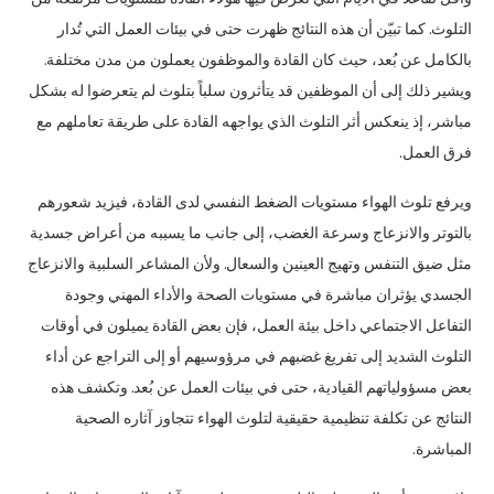
التلوث. كما تبيّن أن هذه النتائج ظهرت حتى في بيئات العمل التي تُدار
بالكامل عن بُعد، حيث كان القادة والموظفون يعملون من مدن مختلفة.
ويشير ذلك إلى أن الموظفين قد يتأثرون سلباً بتلوث لم يتعرضوا له بشكل
مباشر، إذ ينعكس أثر التلوث الذي يواجهه القادة على طريقة تعاملهم مع
فرق العمل.
ويرفع تلوث الهواء مستويات الضغط النفسي لدى القادة، فيزيد شعورهم
بالتوتر والانزعاج وسرعة الغضب، إلى جانب ما يسببه من أعراض جسدية
مثل ضيق التنفس وتهيج العينين والسعال. ولأن المشاعر السلبية والانزعاج
الجسدي يؤثران مباشرة في مستويات الصحة والأداء المهني وجودة
التفاعل الاجتماعي داخل بيئة العمل، فإن بعض القادة يميلون في أوقات
التلوث الشديد إلى تفريغ غضبهم في مرؤوسيهم أو إلى التراجع عن أداء
بعض مسؤولياتهم القيادية، حتى في بيئات العمل عن بُعد. وتكشف هذه
النتائج عن تكلفة تنظيمية حقيقية لتلوث الهواء تتجاوز آثاره الصحية
المباشرة.