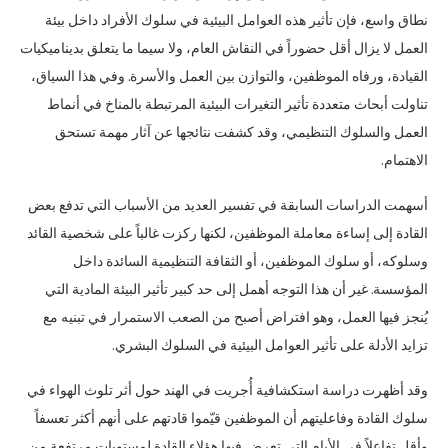
نطاق واسع، فإن تأثير هذه العوامل البيئية في سلوك الأفراد داخل بيئة
العمل لا يزال أقل حضوراً في النقاش العام، ولا سيما ما يتعلق بديناميكيات
القيادة، ورفاه الموظفين، والتوازن بين العمل والأسرة. وفي هذا السياق،
تناولت أبحاث متعددة تأثير التغيرات البيئية المرتبطة بالمناخ في أنماط
العمل والسلوك التنظيمي، وقد كشفت نتائجها عن آثار مهمة تستحق
الاهتمام.
أسهمت الدراسات السابقة في تفسير العديد من الأسباب التي تدفع بعض
القادة إلى إساءة معاملة الموظفين، لكنها ركزت غالباً على شخصية القائد
وسلوكه، أو سلوك الموظفين، أو الثقافة التنظيمية السائدة داخل
المؤسسة. غير أن هذا التوجه أهمل إلى حد كبير تأثير البيئة المادية التي
يُنجز فيها العمل، وهو افتراض أصبح من الصعب الاستمرار في تبنيه مع
تزايد الأدلة على تأثير العوامل البيئية في السلوك البشري.
وقد أظهرت دراسة استكشافية أُجريت في الهند حول أثر تلوث الهواء في
سلوك القادة وفاعليتهم أن الموظفين قيّموا قادتهم على أنهم أكثر تعسفاً
وأقل تفاعلاً في الأيام التي تعرض فيها هؤلاء القادة لمستويات مرتفعة من