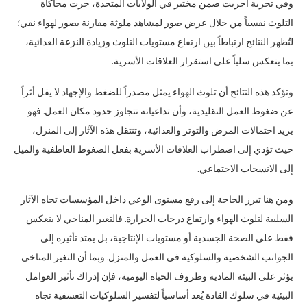
وفي تجربة أُجريت ضمن مختبر في الولايات المتحدة، جرت محاكاة
التلوث نفسياً من خلال عرض صور لمشاهد ملوثة مقارنة بصور لهواء نقي؛
لتُظهر النتائج ارتباطاً بين ارتفاع مستويات التلوث وزيادة النزعة العدائية،
بما ينعكس سلباً على استقرار العلاقات الأسرية.
وتؤكد هذه النتائج أن تلوث الهواء يمثل مصدراً للضغط والإجهاد لا يقل أثراً
عن ضغوط العمل التقليدية، وأن تداعياته تتجاوز حدود مكان العمل. فهو
يزيد احتمالات المرض والتوتر والعدائية، وتنتقل هذه الآثار إلى المنزل،
حيث تؤدي إلى اضطراب العلاقات الأسرية بفعل الضغوط العاطفية والميل
إلى الانسحاب الاجتماعي.
ومن هنا تبرز الحاجة إلى رفع مستوى الوعي داخل المؤسسات تجاه الآثار
السلبية لتلوث الهواء وارتفاع درجات الحرارة. فالتغير المناخي لا ينعكس
فقط على الصحة الجسدية أو مستويات الإنتاجية، بل يمتد تأثيره إلى
الجوانب الشخصية والسلوكية في العمل والمنزل. وبما أن التغير المناخي
يؤثر على البيئة المادية وظروف الحياة اليومية، فإن إدراك تأثير العوامل
البيئية في سلوك القادة يُعد أساسياً لتفسير السلوكيات التعسفية تجاه