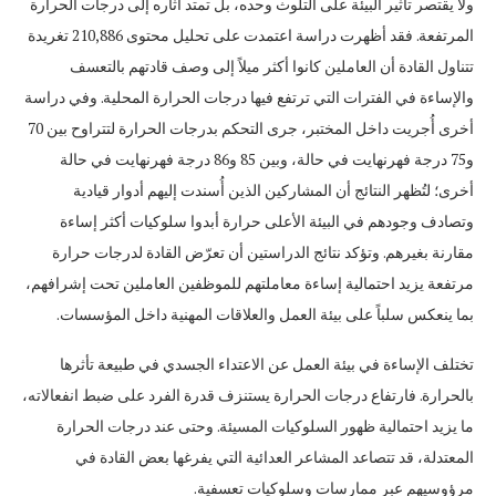
ولا يقتصر تأثير البيئة على التلوث وحده، بل تمتد آثاره إلى درجات الحرارة
المرتفعة. فقد أظهرت دراسة اعتمدت على تحليل محتوى 210,886 تغريدة
تتناول القادة أن العاملين كانوا أكثر ميلاً إلى وصف قادتهم بالتعسف
والإساءة في الفترات التي ترتفع فيها درجات الحرارة المحلية. وفي دراسة
أخرى أُجريت داخل المختبر، جرى التحكم بدرجات الحرارة لتتراوح بين 70
و75 درجة فهرنهايت في حالة، وبين 85 و86 درجة فهرنهايت في حالة
أخرى؛ لتُظهر النتائج أن المشاركين الذين أُسندت إليهم أدوار قيادية
وتصادف وجودهم في البيئة الأعلى حرارة أبدوا سلوكيات أكثر إساءة
مقارنة بغيرهم. وتؤكد نتائج الدراستين أن تعرّض القادة لدرجات حرارة
مرتفعة يزيد احتمالية إساءة معاملتهم للموظفين العاملين تحت إشرافهم،
بما ينعكس سلباً على بيئة العمل والعلاقات المهنية داخل المؤسسات.
تختلف الإساءة في بيئة العمل عن الاعتداء الجسدي في طبيعة تأثرها
بالحرارة. فارتفاع درجات الحرارة يستنزف قدرة الفرد على ضبط انفعالاته،
ما يزيد احتمالية ظهور السلوكيات المسيئة. وحتى عند درجات الحرارة
المعتدلة، قد تتصاعد المشاعر العدائية التي يفرغها بعض القادة في
مرؤوسيهم عبر ممارسات وسلوكيات تعسفية.