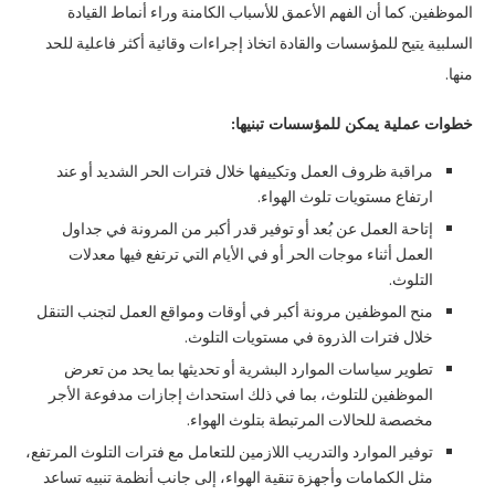
الموظفين. كما أن الفهم الأعمق للأسباب الكامنة وراء أنماط القيادة
السلبية يتيح للمؤسسات والقادة اتخاذ إجراءات وقائية أكثر فاعلية للحد
منها.
خطوات عملية يمكن للمؤسسات تبنيها
:
مراقبة ظروف العمل وتكييفها خلال فترات الحر الشديد أو عند
ارتفاع مستويات تلوث الهواء.
إتاحة العمل عن بُعد أو توفير قدر أكبر من المرونة في جداول
العمل أثناء موجات الحر أو في الأيام التي ترتفع فيها معدلات
التلوث.
منح الموظفين مرونة أكبر في أوقات ومواقع العمل لتجنب التنقل
خلال فترات الذروة في مستويات التلوث.
تطوير سياسات الموارد البشرية أو تحديثها بما يحد من تعرض
الموظفين للتلوث، بما في ذلك استحداث إجازات مدفوعة الأجر
مخصصة للحالات المرتبطة بتلوث الهواء.
توفير الموارد والتدريب اللازمين للتعامل مع فترات التلوث المرتفع،
مثل الكمامات وأجهزة تنقية الهواء، إلى جانب أنظمة تنبيه تساعد