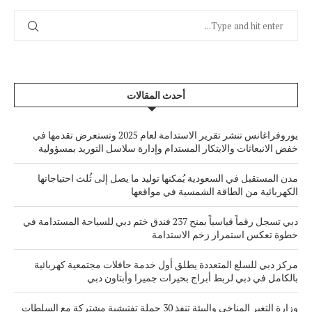
أحدث المقالات
يوروفراغانس تنشر تقرير الاستدامة لعام 2025 وتستعرض تقدمها في
خفض الانبعاثات والابتكار المستدام وإدارة سلاسل التوريد بمسؤولية
مدن المستقبل في السعودية يُمكنها توليد ما يصل إلى ثُلث احتياجاتها
الكهربائية من الطاقة الشمسية في مواقعها
دبي تسجل رقماً قياسياً بمنح 237 فندق ختم دبي للسياحة المستدامة في
خطوة تعكس استمرار زخم الاستدامة
مركز دبي للسلع المتعددة يطلق أول خدمة حافلات مجتمعية كهربائية
بالكامل في دبي لربط أبراج بحيرات جميرا وأبتاون دبي
وزارة التغير المناخي والبيئة تنفذ 30 حملة تفتيشية مشتركة مع السلطات