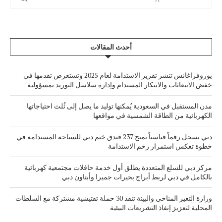
أحدث المقالات
يوروفراغانس تنشر تقرير الاستدامة لعام 2025 وتستعرض تقدمها في
خفض الانبعاثات والابتكار المستدام وإدارة سلاسل التوريد بمسؤولية
مدن المستقبل في السعودية يُمكنها توليد ما يصل إلى ثُلث احتياجاتها
الكهربائية من الطاقة الشمسية في مواقعها
دبي تسجل رقماً قياسياً بمنح 237 فندق ختم دبي للسياحة المستدامة في
خطوة تعكس استمرار زخم الاستدامة
مركز دبي للسلع المتعددة يطلق أول خدمة حافلات مجتمعية كهربائية
بالكامل في دبي لربط أبراج بحيرات جميرا وأبتاون دبي
وزارة التغير المناخي والبيئة تنفذ 30 حملة تفتيشية مشتركة مع السلطات
المحلية لتعزيز إنفاذ التشريعات البيئية