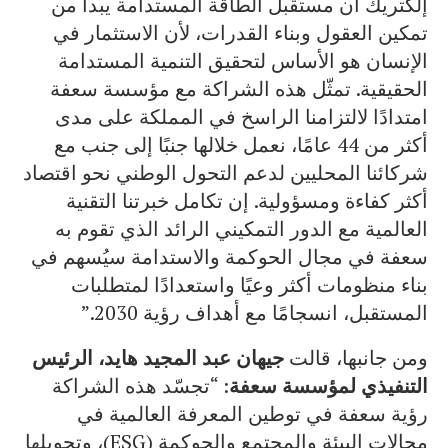
إلكتريك أن مستقبل الطاقة المستدامة يبدأ من
تمكين العقول وبناء القدرات، لأن الاستثمار في
الإنسان هو الأساس لتحقيق التنمية المستدامة
الحقيقية. تمثّل هذه الشراكة مع مؤسسة سعفة
امتدادًا لالتزامنا الراسخ في المملكة على مدى
أكثر من 44 عامًا، نعمل خلالها جنبًا إلى جنب مع
شركائنا المحليين لدعم التحول الوطني نحو اقتصاد
أكثر كفاءة ومسؤولية. إن تكامل خبرتنا التقنية
العالمية مع الدور التمكيني الرائد الذي تقوم به
سعفة في مجال الحوكمة والاستدامة سيُسهم في
بناء منظومات أكثر وعيًا واستعدادًا لمتطلبات
المستقبل، انسجامًا مع أهداف رؤية 2030.”
ومن جانبها، قالت
جيهان عبد المجيد هايد، الرئيس
التنفيذي لمؤسسة سعفة
: “تجسّد هذه الشراكة
رؤية سعفة في توطين المعرفة العالمية في
مجالات البيئة والمجتمع والحوكمة (ESG)، وتحويلها