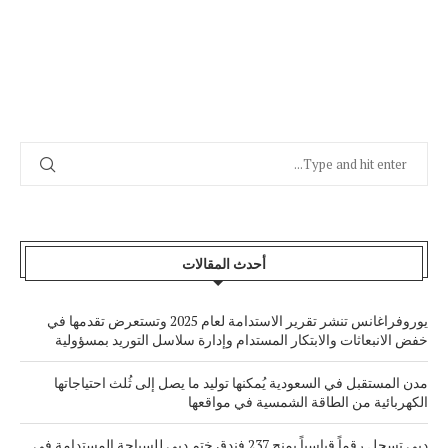
أحدث المقالات
يوروفراغانس تنشر تقرير الاستدامة لعام 2025 وتستعرض تقدمها في
خفض الانبعاثات والابتكار المستدام وإدارة سلاسل التوريد بمسؤولية
مدن المستقبل في السعودية يُمكنها توليد ما يصل إلى ثُلث احتياجاتها
الكهربائية من الطاقة الشمسية في مواقعها
دبي تسجل رقماً قياسياً بمنح 237 فندق ختم دبي للسياحة المستدامة في