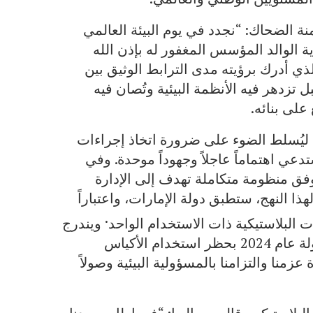
منة الضحاك: “نجدد في يوم البيئة العالمي
ية الوالد المؤسس المغفور له بإذن الله
ذي أدرك برؤيته مدى الترابط الوثيق بين
 تزدهر فيه الأنظمة البيئية وتُصان فيه
على بنائه.
ام ليُسلط الضوء على ضرورة اتخاذ إجراءات
دعي اهتماماً عاجلاً وجهوداً موحدة. وفي
وفق منظومة متكاملة تهدف إلى الإدارة
هذا النهج، ستطبق دولة الإمارات، واعتباراً
.
ويندرج
هذا الإجراء في سياق النهج التدريجي الذي بدأته الدولة عام 2024 بحظر استخدام الأكياس
زمنا والتزامنا بالمسؤولية البيئية وصولاً