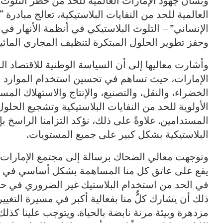
وبشأن جهود الإمارات العالمية للحد من خطر التلوث ا
العالمية للحد من النفايات البلاستيكية، تعالج مبادر
الإنساني” – التلوث البلاستيكي في أنظمة الأنهار ف
وحفز تطوير الحلول المبتكرة لتنظيف المجاري المائية
وأشارت معاليها إلى أن السياسة الوطنية للاقتصاد الد
الإمارات، حيث تساهم في تحسين استخدام الموارد في 
الخضراء، والنقل، والتصنيع، والإنتاج والاستهلاك ال
الأولوية للحد من النفايات البلاستيكية وتشجيع الحلول
المستدامين. علاوةً على ذلك، نؤكد التزامنا الراسخ بإ
البلاستيكية بشكل كبير على جميع المستويات.
وتوجهت معالي الضحاك برسالة إلى مجتمع الإمارات قا
يقع على عاتق كل منا المساهمة بشكل أساسي في تح
في الحد من استخدام البلاستيك غير الضروري في حيات
ذلك أن يشارك كلٌّ منا بفعالية أكبر في مسيرة التغي
مزدهرة وبيئة مرنة نابضة بالحياة. ويتوجب علينا كذلك