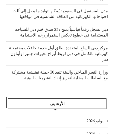
مدن المستقبل في السعودية يُمكنها توليد ما يصل إلى ثُلث
احتياجاتها الكهربائية من الطاقة الشمسية في مواقعها
دبي تسجل رقماً قياسياً بمنح 237 فندق ختم دبي للسياحة
المستدامة في خطوة تعكس استمرار زخم الاستدامة
مركز دبي للسلع المتعددة يطلق أول خدمة حافلات مجتمعية
كهربائية بالكامل في دبي لربط أبراج بحيرات جميرا وأبتاون
دبي
وزارة التغير المناخي والبيئة تنفذ 30 حملة تفتيشية مشتركة
مع السلطات المحلية لتعزيز إنفاذ التشريعات البيئية
الأرشيف
يوليو 2026
يونيو 2026