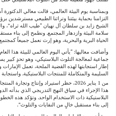
وبمناسبة يوم البيئة العالمي، قالت معالي الدكتورة آ
التزامنا بحماية بيئتنا وتراثنا الطبيعي مسترشدين برؤ
الشيخ زايد بن سلطان آل نهيان “طيب الله ثراه”، وال
سلامة البيئة وازدهار المجتمع. ونطمح إلى بناء مستقبل
الحياة البرية والبحرية، وهو إرث نعمل جميعاً كمجتمع 
وأضافت معاليها: “يأتي اليوم العالمي للبيئة هذا الع
جماعية لمعالجة التلوث البلاستيكي، وهو تحدٍ كبير يست
إطار استجابتها لهذه القضية الملحة، تعمل الإمارات 
السليمة والمتكاملة للمنتجات البلاستيكية. واستجابة ل
من 1 يناير 2026، حظر استيراد وإنتاج وتجارة المنتجات البلاستيكية ذات الاستخدام الواحد
البلاستيكية ذات الاستخدام الواحد. وتؤكد هذه الخطوة ع
إلى بناء مستقبل خالٍ من النفايات والتلوث”.