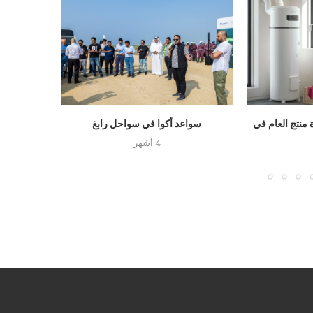
منتج العام في
سواعد أكوا في سواحل رابغ
منتدى ال
مبا
4 أشهر