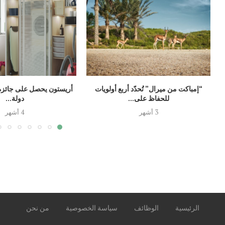
“إمباكت من ميرال” تُحدّد أربع أولويات
أريستون يحصل على جائزة 
للحفاظ على...
دولة...
3 أشهر
4 أشهر
الرئيسية
الوظائف
سياسة الخصوصية
من نحن