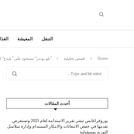
التنقل
المعيشة
الغذا
Home
قصص تحليلية
“بلو يوندر” تستحوذ على “بليدج” ل
أحدث المقالات
يوروفراغانس تنشر تقرير الاستدامة لعام 2025 وتستعرض
تقدمها في خفض الانبعاثات والابتكار المستدام وإدارة سلاسل
التوريد بمسؤولية