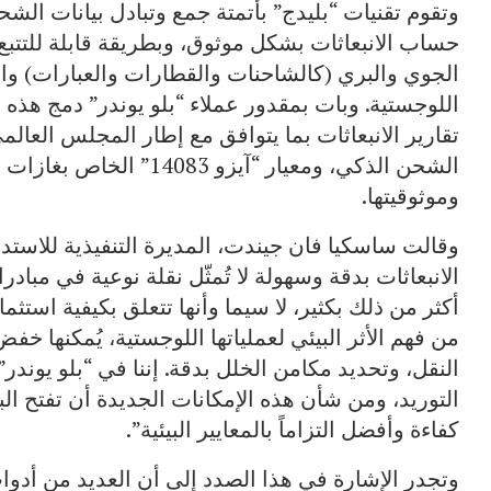
وتقوم تقنيات “بليدج” بأتمتة جمع وتبادل بيانات ا
حساب الانبعاثات بشكل موثوق، وبطريقة قابلة للتتبع
الجوي والبري (كالشاحنات والقطارات والعبارات) وال
اللوجستية. وبات بمقدور عملاء “بلو يوندر” دمج هذه ا
تقارير الانبعاثات بما يتوافق مع إطار المجلس العالم
الشحن الذكي، ومعيار “آيزو
وموثوقيتها.
وقالت ساسكيا فان جيندت، المديرة التنفيذية للاستد
الانبعاثات بدقة وسهولة لا تُمثّل نقلة نوعية في مباد
أكثر من ذلك بكثير، لا سيما وأنها تتعلق بكيفية استث
من فهم الأثر البيئي لعملياتها اللوجستية، يُمكنها خ
النقل، وتحديد مكامن الخلل بدقة. إننا في “بلو يوندر
التوريد، ومن شأن هذه الإمكانات الجديدة أن تفتح ال
كفاءة وأفضل التزاماً بالمعايير البيئية”.
وتجدر الإشارة في هذا الصدد إلى أن العديد من أدوات