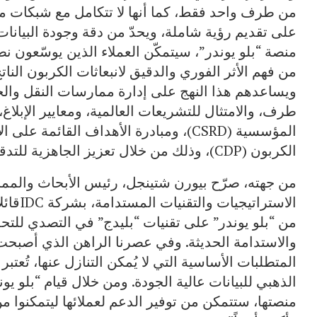
من طرف واحد فقط، كما أنها لا تتكامل مع شبكات م
على تقديم رؤية شاملة، ويحدّ من دقة وجودة البيانات
منصة “بلو يوندر”، سيتمكّن العملاء الذين يوسّعون ن
من فهم الأثر الفوري والدقيق لانبعاثات الكربون النا
ويساعدهم هذا النهج على إدارة ممارسات النقل وا
طرف، والامتثال للتشريعات العالمية، ومعايير الإبلاغ
الكربون (CDP)، وذلك من خلال تعزيز الجاهزية للتدقيق الاستباقي.
من جهته، صرّح بيورن شتينجل، رئيس الأبحاث والمم
الاسترا
من “بلو يوندر” على تقنيات “بليدج” في التصدي للتحد
والاستدامة الحديثة. وفي عصرنا الراهن الذي أصبحت ف
المتطلبات الأساسية التي لا يُمكن التنازل عنها، تُعتبر 
الذهبي للبيانات عالية الجودة. ومن خلال قيام “بلو يو
منصتها، ستتمكن من توفير الدعم لعملائها ليتمكنوا م