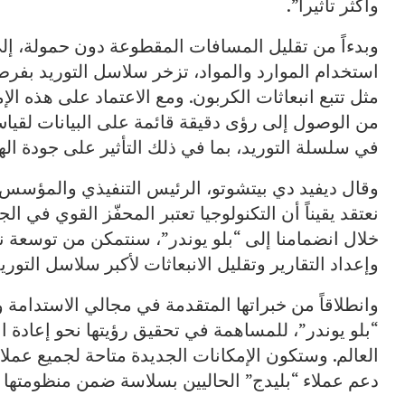
وأكثر تأثيراً”.
وبدءاً من تقليل المسافات المقطوعة دون حمولة، إل
استخدام الموارد والمواد، تزخر سلاسل التوريد بفر
مثل تتبع انبعاثات الكربون. ومع الاعتماد على هذه ال
من الوصول إلى رؤى دقيقة قائمة على البيانات لقياس ال
في سلسلة التوريد، بما في ذلك التأثير على جودة الهو
وقال ديفيد دي بيتشوتو، الرئيس التنفيذي والمؤسس ا
نعتقد يقيناً أن التكنولوجيا تعتبر المحفّز القوي في ال
خلال انضمامنا إلى “بلو يوندر”، سنتمكن من توسعة نطا
وإعداد التقارير وتقليل الانبعاثات لأكبر سلاسل التوري
وانطلاقاً من خبراتها المتقدمة في مجالي الاستدامة
“بلو يوندر”، للمساهمة في تحقيق رؤيتها نحو إعادة 
العالم. وستكون الإمكانات الجديدة متاحة لجميع عملاء
دعم عملاء “بليدج” الحاليين بسلاسة ضمن منظومتها ا