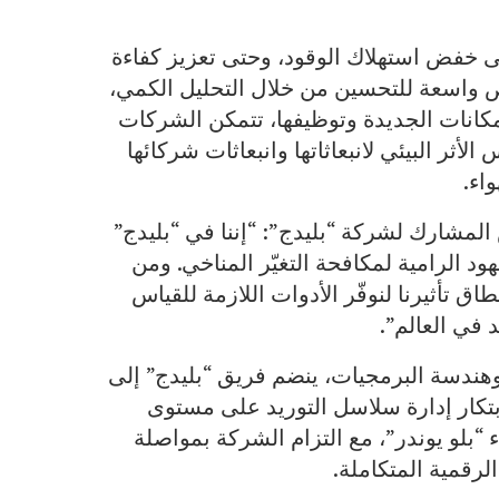
ى خفض استهلاك الوقود، وحتى تعزيز كفاءة
ص واسعة للتحسين من خلال التحليل الكمي،
إمكانات الجديدة وتوظيفها، تتمكن الشركات
أثر البيئي لانبعاثاتها وانبعاثات شركائها
اء.
لمشارك لشركة “بليدج”: “إننا في “بليدج”
جهود الرامية لمكافحة التغيّر المناخي. ومن
ق تأثيرنا لنوفّر الأدوات اللازمة للقياس
د في العالم”.
 وهندسة البرمجيات، ينضم فريق “بليدج” إلى
ابتكار إدارة سلاسل التوريد على مستوى
 “بلو يوندر”، مع التزام الشركة بمواصلة
لرقمية المتكاملة.