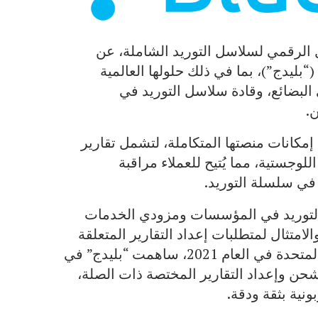
ّل الرقمي لسلاسل التوريد الشاملة، عن
بليدج”)، بما في ذلك حلولها العالمية
البضائع، وقادة سلاسل التوريد في
.
إمكانات منصتها المتكاملة، لتشمل تقارير
لوجستية، مما يُتيح للعملاء مراقبة
 في سلسلة التوريد.
التوريد في المؤسسات ومزودي الخدمات
لامتثال لمتطلبات إعداد التقارير المتعلقة
بانبعاثات النطاق الثالث. ومنذ تأسيسها في المملكة المتحدة في العام 2021، ساهمت “بليدج” في
حن وإعداد التقارير المختصة ذات الصلة،
نية بثقة ودقة.