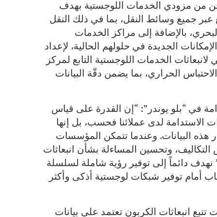
لشحن من مزودي الخدمات اللوجستية بهدف
 عبر جميع وسائط النقل، بما في ذلك النقل
بحري، بالإضافة إلى مراكز الخدمات
لإمكانات الجديدة في حلولهم الحالية، لإعداد
ي لانبعاثات الخدمات اللوجستية التابع لمركز
 14083” الخاص بغازات الاحتباس الحراري، بما يضمن دقّة البيانات
امة في “بلو يوندر”: “إن القدرة على قياس
رات الاستدامة لدى عملائنا فحسب، بل إنها
مار هذه البيانات. وعندما تتمكن المؤسسات
فض التكاليف، وتحسين المساءلة بشأن انبعاثات
” نهدف دائماً إلى توفير رؤية شاملة لسلسلة
باب أمام توفير شبكات لوجستية أذكى وأكثر
 تتبع انبعاثات الكربون تعتمد على بيانات