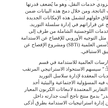
زودي خدمات النقل، وهو ما يُضعف قدرتها
 الناتجة. ومن خلال دمج هذه البيانات ضمن
طاق حلولهم لتشمل هذه الإمكانات الجديدة
تج عن قراراتهم في إدارة سلسلة التوريد.
لخدمات اللوجستية الشاملة من طرف إلى
، مثل التوجيه الأوروبي للإفصاح عن الاستدامة
المؤسسية (CSRD)، ومبادرة الأهداف القائمة على الأسس العلمية (SBTi) ومشروع الإفصاح عن
ارسات العالمية للاستدامة في قسم
تيجيات والتقنيات المستدامة، بشركة IDCقائلاً: ” سيسهم الاستحواذ الاستراتيجي المرتقب
يات المعقدة لإدارة سلاسل التوريد
يه المسؤولية الاجتماعية والبيئية أحد
التقارير المعتمدة لانبعاثات الكربون المعيار
ندر” بدمج منتج ناجح أثبت جدارته داخل
ن إدارة استراتيجيات الاستدامة بطرق أذكى