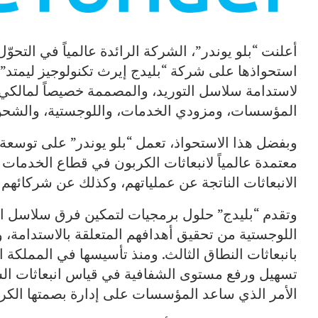
أعلنت “بلو يوندر”، الشركة الرائدة عالمياً في التحو
استحواذها على شركة “بليدج إيرث تكنولوجيز ليمتد” (“
لاستدامة سلاسل التوريد، والمصممة خصيصاً لمالكي 
المؤسسات، ومزودي الخدمات، واللوجستية، والشحن
وبفضل هذا الاستحواذ، تعمل “بلو يوندر” على توسعة 
معتمدة عالمياً لانبعاثات الكربون في قطاع الخدمات ال
الانبعاثات الناتجة عن عملياتهم، وكذلك عن شركائهم
وتقدم “بليدج” حلول برمجيات لتمكين فرق سلاسل 
اللوجستية من تحقيق أهدافهم المتعلقة بالاستدامة، وا
تسهيل ورفع مستوى الشفافية في قياس انبعاثات الش
الأمر الذي ساعد المؤسسات على إدارة بصمتها الكربو