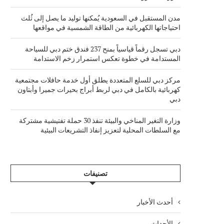
مدن المستقبل في السعودية يُمكنها توليد ما يصل إلى ثُلث
احتياجاتها الكهربائية من الطاقة الشمسية في مواقعها
دبي تسجل رقماً قياسياً بمنح 237 فندق ختم دبي للسياحة
المستدامة في خطوة تعكس استمرار زخم الاستدامة
مركز دبي للسلع المتعددة يطلق أول خدمة حافلات مجتمعية
كهربائية بالكامل في دبي لربط أبراج بحيرات جميرا وأبتاون
دبي
وزارة التغير المناخي والبيئة تنفذ 30 حملة تفتيشية مشتركة
مع السلطات المحلية لتعزيز إنفاذ التشريعات البيئية
تصنيفات
أحدث الأخبار
الأحداث