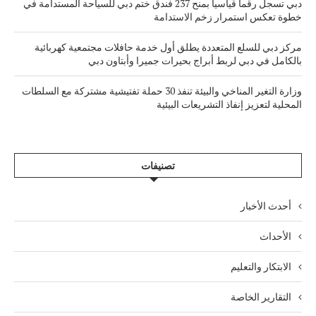
دبي تسجل رقماً قياسياً بمنح 237 فندق ختم دبي للسياحة المستدامة في
خطوة تعكس استمرار زخم الاستدامة
مركز دبي للسلع المتعددة يطلق أول خدمة حافلات مجتمعية كهربائية
بالكامل في دبي لربط أبراج بحيرات جميرا وأبتاون دبي
وزارة التغير المناخي والبيئة تنفذ 30 حملة تفتيشية مشتركة مع السلطات
المحلية لتعزيز إنفاذ التشريعات البيئية
تصنيفات
أحدث الأخبار
الأحداث
الابتكار والتعليم
التقارير الخاصة