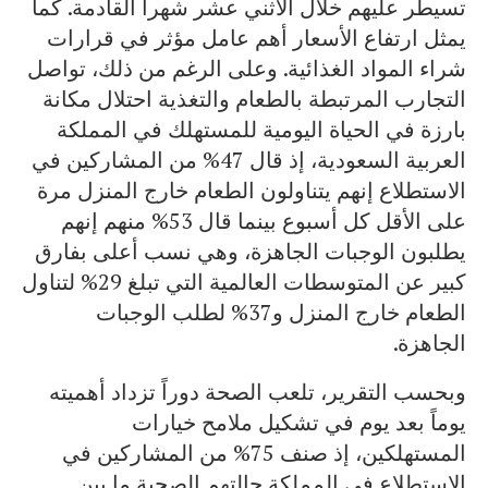
تسيطر عليهم خلال الاثني عشر شهراً القادمة. كما
يمثل ارتفاع الأسعار أهم عامل مؤثر في قرارات
شراء المواد الغذائية. وعلى الرغم من ذلك، تواصل
التجارب المرتبطة بالطعام والتغذية احتلال مكانة
بارزة في الحياة اليومية للمستهلك في المملكة
العربية السعودية، إذ قال 47% من المشاركين في
الاستطلاع إنهم يتناولون الطعام خارج المنزل مرة
على الأقل كل أسبوع بينما قال 53% منهم إنهم
يطلبون الوجبات الجاهزة، وهي نسب أعلى بفارق
كبير عن المتوسطات العالمية التي تبلغ 29% لتناول
الطعام خارج المنزل و37% لطلب الوجبات
الجاهزة.
وبحسب التقرير، تلعب الصحة دوراً تزداد أهميته
يوماً بعد يوم في تشكيل ملامح خيارات
المستهلكين، إذ صنف 75% من المشاركين في
الاستطلاع في المملكة حالتهم الصحية ما بين