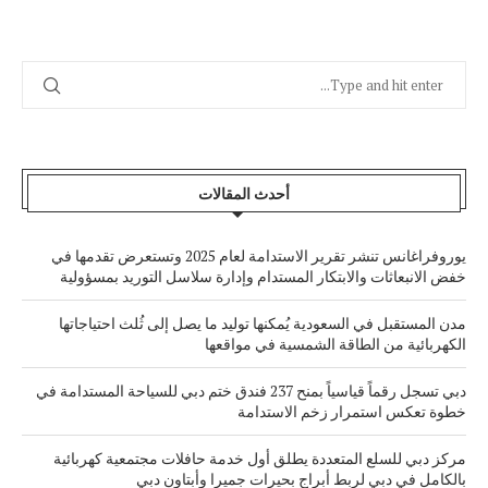
أحدث المقالات
يوروفراغانس تنشر تقرير الاستدامة لعام 2025 وتستعرض تقدمها في
خفض الانبعاثات والابتكار المستدام وإدارة سلاسل التوريد بمسؤولية
مدن المستقبل في السعودية يُمكنها توليد ما يصل إلى ثُلث احتياجاتها
الكهربائية من الطاقة الشمسية في مواقعها
دبي تسجل رقماً قياسياً بمنح 237 فندق ختم دبي للسياحة المستدامة في
خطوة تعكس استمرار زخم الاستدامة
مركز دبي للسلع المتعددة يطلق أول خدمة حافلات مجتمعية كهربائية
بالكامل في دبي لربط أبراج بحيرات جميرا وأبتاون دبي