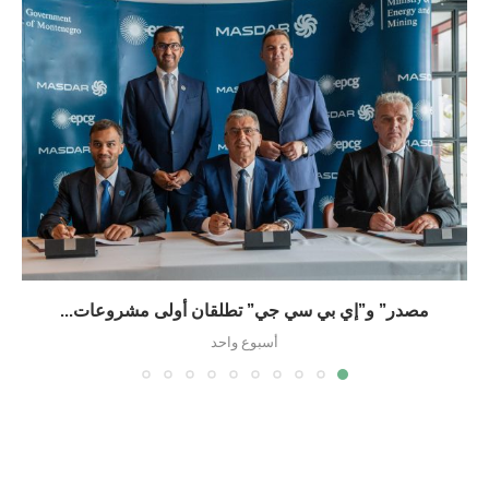
مصدر” و”إي بي سي جي” تطلقان أولى مشروعات...
أسبوع واحد