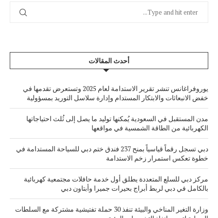
أحدث المقالات
يوروفراغانس تنشر تقرير الاستدامة لعام 2025 وتستعرض تقدمها في
خفض الانبعاثات والابتكار المستدام وإدارة سلاسل التوريد بمسؤولية
مدن المستقبل في السعودية يُمكنها توليد ما يصل إلى ثُلث احتياجاتها
الكهربائية من الطاقة الشمسية في مواقعها
دبي تسجل رقماً قياسياً بمنح 237 فندق ختم دبي للسياحة المستدامة في
خطوة تعكس استمرار زخم الاستدامة
مركز دبي للسلع المتعددة يطلق أول خدمة حافلات مجتمعية كهربائية
بالكامل في دبي لربط أبراج بحيرات جميرا وأبتاون دبي
وزارة التغير المناخي والبيئة تنفذ 30 حملة تفتيشية مشتركة مع السلطات