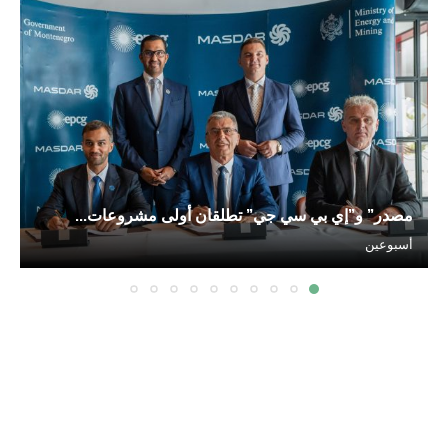
مصدر” و”إي بي سي جي” تطلقان أولى مشروعات...
أسبوعين