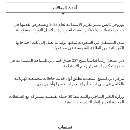
أحدث المقالات
يوروفراغانس تنشر تقرير الاستدامة لعام 2025 وتستعرض تقدمها في
خفض الانبعاثات والابتكار المستدام وإدارة سلاسل التوريد بمسؤولية
مدن المستقبل في السعودية يُمكنها توليد ما يصل إلى ثُلث احتياجاتها
الكهربائية من الطاقة الشمسية في مواقعها
دبي تسجل رقماً قياسياً بمنح 237 فندق ختم دبي للسياحة المستدامة في
خطوة تعكس استمرار زخم الاستدامة
مركز دبي للسلع المتعددة يطلق أول خدمة حافلات مجتمعية كهربائية
بالكامل في دبي لربط أبراج بحيرات جميرا وأبتاون دبي
وزارة التغير المناخي والبيئة تنفذ 30 حملة تفتيشية مشتركة مع السلطات
المحلية لتعزيز إنفاذ التشريعات البيئية
تصنيفات