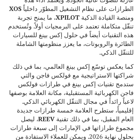
الطرازات على نظام التشغيل المطوّر داخلياً
XOS
ومنصة القيادة الذكية
XPILOT
، ما يمنح تجربة
تنقّل متكاملة تعتمد على البرمجيات أولاً. وتُستخدم
هذه التقنيات أيضاً في حلول إكس بينغ للسيارات
الطائرة والروبوتات، ما يعزز منظومتها الشاملة
للتنقّل الذكي.
كما يعكس توسّع إكس بينغ العالمي، بما في ذلك
شراكتها الاستراتيجية مع فولكس فاجن والتي
ستدمج تقنيات إكس بينغ في طرازات فولكس
فاجن الكهربائية المستقبلية، مكانة العلامة بوصفها
لاعباً رائداً في مجال التنقّل الكهربائي الذكي.
إقليمياً، ستطرح العلامة خمسة طرازات جديدة
العام المقبل، بما في ذلك تقنية
REEV
، ليصل
مجموع طرازاتها في الإمارات إلى سبعة طرازات
بحلول نهاية 2026. ويمكن للعملاء الاستفادة من