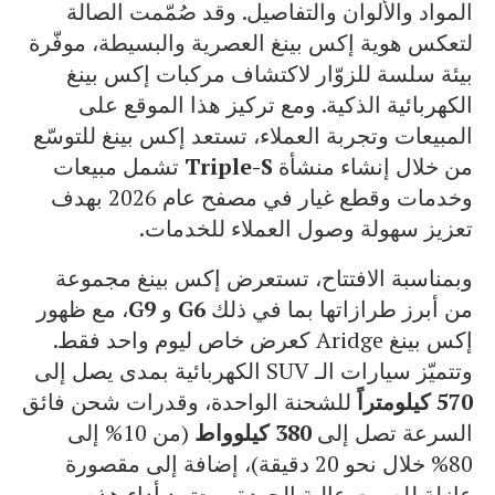
المواد والألوان والتفاصيل. وقد صُمّمت الصالة
لتعكس هوية إكس بينغ العصرية والبسيطة، موفّرة
بيئة سلسة للزوّار لاكتشاف مركبات إكس بينغ
الكهربائية الذكية. ومع تركيز هذا الموقع على
المبيعات وتجربة العملاء، تستعد إكس بينغ للتوسّع
من خلال إنشاء منشأة
Triple-S
تشمل مبيعات
وخدمات وقطع غيار في مصفح عام 2026 بهدف
تعزيز سهولة وصول العملاء للخدمات.
وبمناسبة الافتتاح، تستعرض إكس بينغ مجموعة
من أبرز طرازاتها بما في ذلك
G6
و
G9
، مع ظهور
إكس بينغ Aridge كعرض خاص ليوم واحد فقط.
وتتميّز سيارات الـ SUV الكهربائية بمدى يصل إلى
570 كيلومتراً
للشحنة الواحدة، وقدرات شحن فائق
السرعة تصل إلى
380 كيلوواط
(من 10% إلى
80% خلال نحو 20 دقيقة)، إضافة إلى مقصورة
عازلة للصوت عالية الجودة. ويعتمد أداء هذه