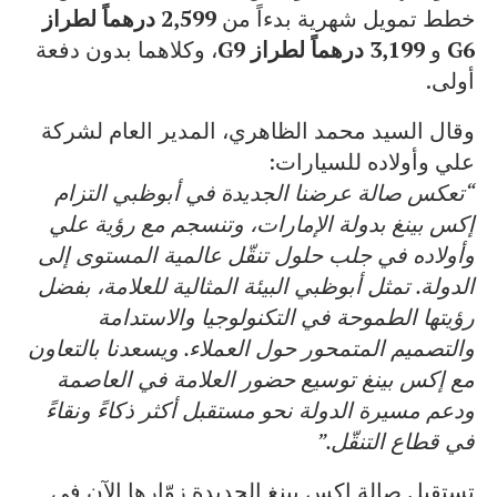
خطط تمويل شهرية بدءاً من
2,599 درهماً لطراز
G6
و
3,199 درهماً لطراز G9
، وكلاهما بدون دفعة
أولى.
وقال السيد محمد الظاهري، المدير العام لشركة
علي وأولاده للسيارات:
“تعكس صالة عرضنا الجديدة في أبوظبي التزام
إكس بينغ بدولة الإمارات، وتنسجم مع رؤية علي
وأولاده في جلب حلول تنقّل عالمية المستوى إلى
الدولة. تمثل أبوظبي البيئة المثالية للعلامة، بفضل
رؤيتها الطموحة في التكنولوجيا والاستدامة
والتصميم المتمحور حول العملاء. ويسعدنا بالتعاون
مع إكس بينغ توسيع حضور العلامة في العاصمة
ودعم مسيرة الدولة نحو مستقبل أكثر ذكاءً ونقاءً
في قطاع التنقّل.”
تستقبل صالة إكس بينغ الجديدة زوّارها الآن في