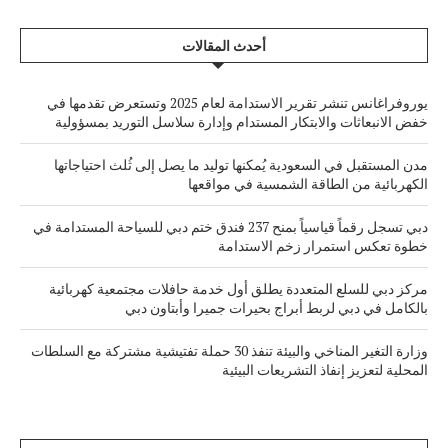
أحدث المقالات
يوروفراغانس تنشر تقرير الاستدامة لعام 2025 وتستعرض تقدمها في
خفض الانبعاثات والابتكار المستدام وإدارة سلاسل التوريد بمسؤولية
مدن المستقبل في السعودية يُمكنها توليد ما يصل إلى ثُلث احتياجاتها
الكهربائية من الطاقة الشمسية في مواقعها
دبي تسجل رقماً قياسياً بمنح 237 فندق ختم دبي للسياحة المستدامة في
خطوة تعكس استمرار زخم الاستدامة
مركز دبي للسلع المتعددة يطلق أول خدمة حافلات مجتمعية كهربائية
بالكامل في دبي لربط أبراج بحيرات جميرا وأبتاون دبي
وزارة التغير المناخي والبيئة تنفذ 30 حملة تفتيشية مشتركة مع السلطات
المحلية لتعزيز إنفاذ التشريعات البيئية