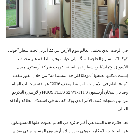
في الوقت الذي يحتفل العالم بيوم الأرض في 22 أبريل تحت شعار “قوتنا،
كوكبنا”، تتسارع الحاجة الملحَّة إلى حياة موفرة للطاقة عبر مختلف
الأسواق. وتماشيًا مع شعار هذه السنة، عززت شركة أريستون ميدل
إيست مكانتها بصفتها “موطنًا للراحة المستدامة” من خلال الفوز بلقب
“منتج العام في الإمارات العربية المتحدة 2026” عن فئة سخانات المياه.
وقد نال سخان أريستون NUOS PLUS S2 WI-FI FS (الأرضي) التكريم
من بين منتجات فئته، الأمر الذي يؤكد كفاءته في استهلاك الطاقة وأداءَه
العالي.
تعد جائزة هذه السنة هي أكبر جائزة في العالم يصوت عليها المستهلكون
عن المنتجات الابتكارية، وهي تعزز ريادة أريستون المستمرة في تقديم