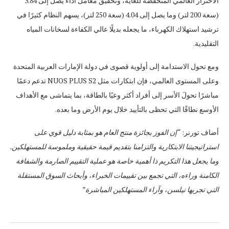
الاحترار العالمي المنخفضة للغاية، وتحقيق معامل أداء يصل إلى 3.84
(سعة 200 لتر) وما يصل إلى 4.04 (سعة 250 لتر)، يسهم النظام كثيرًا في
ترشيد استهلاك الكهرباء، ما يجعله بديلًا عالي الكفاءة لسخانات المياه
التقليدية.
ومع تحول الاستدامة إلى أولوية قصوى في دولة الإمارات العربية المتحدة
وعلى المستوى العالمي، فإن ابتكارات مثل NUOS PLUS S2 تدعم دعمًا
مباشرًا تحولَ الأسر إلى أفراد أكثر وعيًا بالطاقة، بما يتماشى مع الأهداف
الأوسع نطاقًا التي تحظى بالتأييد خلال يوم الأرض وما بعده.
أضاف تورنر:
“إن الفوز بجائزة منتج العام هو بمثابة دليل قوي على
استراتيجيتنا الابتكارية والتزامنا بتقديم قيمة حقيقية وملموسة للمستهلكين.
وما يجعل هذا التكريم ذا أهمية خاصة هو عملية التقييم الصارمة والشفافة
الكامنة وراءه، التي تجمع بين تقييمات الخبراء، وأبحاث السوق المستقلة
التي تجريها نيلسن، وآراء المستهلكين المباشرة”