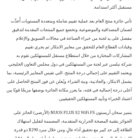
مستقبل أكثر استدامة.
تأتي جائزة منتج العام بعد عملية تقييم شاملة ومتعددة المستويات أُعدِّت
لضمان المصداقية والموضوعية. وتخضع جميع المنتجات المقدمة لتدقيق
مفصل على يد لجنة من خبراء الصناعة في مجالات التسويق والإعلام
وقيادات القطاع العام للتحقق من معايير الابتكار. ثم يجري تقييم
المشاركات المختارة من خلال استطلاع مستقل للمستهلكين تقوم به
شركة نيلسن عبر لجنة من المستهلكين في دول مجلس التعاون الخليجي.
ويعتمد التقييم على إجمالي درجة المنتج، التي تقيس المعايير الرئيسية، بما
يشمل الابتكار، والجاذبية، ونية الشراء. ويُعلن عن فوز المنتج الحاصل على
أعلى درجة إجمالية في فئته، ما يعزز مكانة الجائزة بوصفها مزيجًا قويًا بين
اعتماد الخبراء وتأييد المستهلكين الحقيقيين.
يتميز سخان أريستون NUOS PLUS S2 WiFi FS (الأرضي) الحائز على
الجوائز بتقنية المضخة الحرارية المتقدمة، المصممة لتقليل استهلاك
الطاقة إلى حد كبير مع تحقيق أداء عالٍ. ومن خلال مبرد R290 ذو قدرة