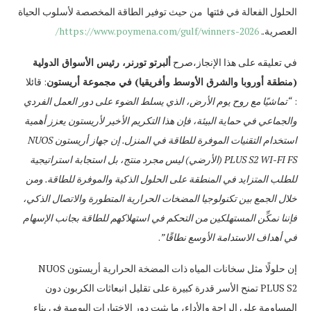
الحلول الفعالة في فئتها من حيث توفير الطاقة المخصصة لأسلوب الحياة
العصرية..
https://www.poymena.com/gulf/winners-2026/
في تعليقه على هذا الإنجاز،صرح
ألبرتو تورنر، رئيس الأسواق الدولية
(منطقة أوروبا والشرق الأوسط وأفريقيا) في مجموعة أريستون
: قائلا
:
“تماشيًا مع روح يوم الأرض، الذي يسلط الضوء على دور العمل الفردي
والجماعي في حماية البيئة، فإن هذا التكريم الأخير لأريستون يعزز أهمية
استخدام التقنيات الموفرة للطاقة في المنزل. إن جهاز أريستون
NUOS
PLUS S2 WI-FI FS
(الأرضي) ليس مجرد منتج، بل استجابة استراتيجية
للطلب المتزايد في المنطقة على الحلول الذكية والموفرة للطاقة. ومن
خلال الجمع بين تكنولوجيا المضخات الحرارية المتطورة والاتصال الذكي،
فإننا نمكِّن المستهلكين من التحكم في استهلاكهم للطاقة بجانب الإسهام
في أهداف الاستدامة الأوسع نطاقًا”
.
إن حلولًا مثل سخانات المياه ذات المضخة الحرارية أريستون NUOS
PLUS S2 تمنح الأسر قدرة كبيرة على تقليل انبعاثات الكربون دون
المساومة على الراحة والأداء، ما يثبت دور الاختيارات اليومية في بناء