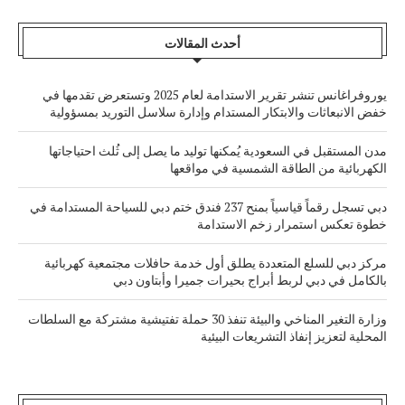
أحدث المقالات
يوروفراغانس تنشر تقرير الاستدامة لعام 2025 وتستعرض تقدمها في
خفض الانبعاثات والابتكار المستدام وإدارة سلاسل التوريد بمسؤولية
مدن المستقبل في السعودية يُمكنها توليد ما يصل إلى ثُلث احتياجاتها
الكهربائية من الطاقة الشمسية في مواقعها
دبي تسجل رقماً قياسياً بمنح 237 فندق ختم دبي للسياحة المستدامة في
خطوة تعكس استمرار زخم الاستدامة
مركز دبي للسلع المتعددة يطلق أول خدمة حافلات مجتمعية كهربائية
بالكامل في دبي لربط أبراج بحيرات جميرا وأبتاون دبي
وزارة التغير المناخي والبيئة تنفذ 30 حملة تفتيشية مشتركة مع السلطات
المحلية لتعزيز إنفاذ التشريعات البيئية