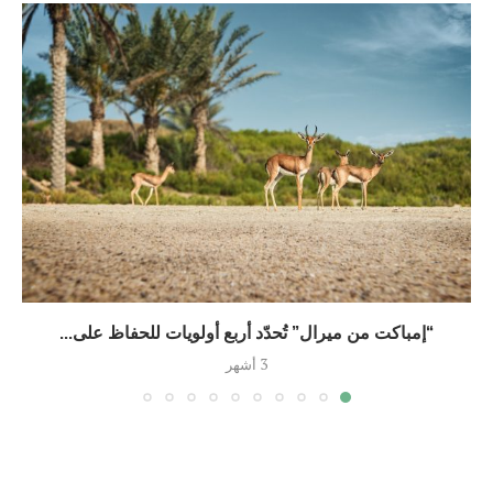
“إمباكت من ميرال” تُحدّد أربع أولويات للحفاظ على...
3 أشهر