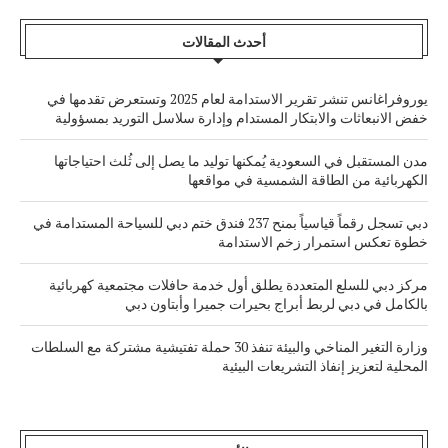
أحدث المقالات
يوروفراغانس تنشر تقرير الاستدامة لعام 2025 وتستعرض تقدمها في
خفض الانبعاثات والابتكار المستدام وإدارة سلاسل التوريد بمسؤولية
مدن المستقبل في السعودية يُمكنها توليد ما يصل إلى ثُلث احتياجاتها
الكهربائية من الطاقة الشمسية في مواقعها
دبي تسجل رقماً قياسياً بمنح 237 فندق ختم دبي للسياحة المستدامة في
خطوة تعكس استمرار زخم الاستدامة
مركز دبي للسلع المتعددة يطلق أول خدمة حافلات مجتمعية كهربائية
بالكامل في دبي لربط أبراج بحيرات جميرا وأبتاون دبي
وزارة التغير المناخي والبيئة تنفذ 30 حملة تفتيشية مشتركة مع السلطات
المحلية لتعزيز إنفاذ التشريعات البيئية