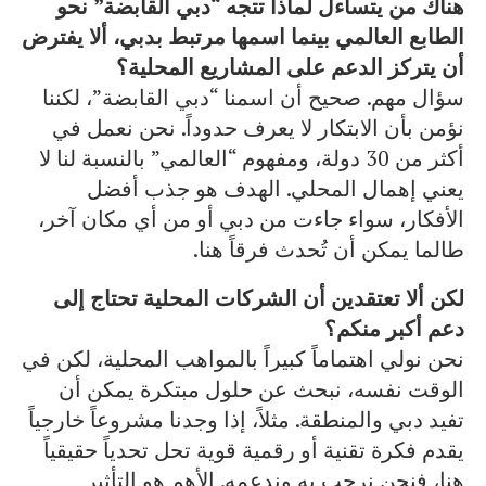
هناك من يتساءل لماذا تتجه “دبي القابضة” نحو
الطابع العالمي بينما اسمها مرتبط بدبي، ألا يفترض
أن يتركز الدعم على المشاريع المحلية؟
سؤال مهم. صحيح أن اسمنا “دبي القابضة”، لكننا
نؤمن بأن الابتكار لا يعرف حدوداً. نحن نعمل في
أكثر من 30 دولة، ومفهوم “العالمي” بالنسبة لنا لا
يعني إهمال المحلي. الهدف هو جذب أفضل
الأفكار، سواء جاءت من دبي أو من أي مكان آخر،
طالما يمكن أن تُحدث فرقاً هنا.
لكن ألا تعتقدين أن الشركات المحلية تحتاج إلى
دعم أكبر منكم؟
نحن نولي اهتماماً كبيراً بالمواهب المحلية، لكن في
الوقت نفسه، نبحث عن حلول مبتكرة يمكن أن
تفيد دبي والمنطقة. مثلاً، إذا وجدنا مشروعاً خارجياً
يقدم فكرة تقنية أو رقمية قوية تحل تحدياً حقيقياً
هنا، فنحن نرحب به وندعمه. الأهم هو التأثير