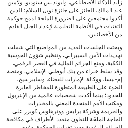
زايد للذكاء الاصطناعي، وأبوندنس ستوديو، ولامين
عبد المالك، الحائز على جائزة نوبل للسلام؛ الذين
أكدوا مجتمعين على الضرورة الملحة لدمج حوكمة
التقنيات في الأنظمة التعليمية لإعداد الجيل القادم
من الأخصائيين.
وبحثت الجلسات العديد من المواضيع التي شملت
تهديدات الأمن السيبراني، وتنظيم شؤون الحوسبة
الكمّية، ومنع الجرائم المالية في العصر الرقمي.
وقد سلط خبراء من بنك أبوظبي الإسلامي، ومنصة
إم-بيسا، ووكالة الإمارات للفضاء، وسايبرسيج،
الضوء على الطبيعة المتطورة للمخاطر العابرة
للحدود؛ بينما أكدت شخصيات عالمية من الإنتربول
ومكتب الأمم المتحدة المعني بالمخدرات
والجريمة وشركة برايس ووترهاوس كوبرز على
الحاجة الملحّة للتعاون متعدد الأطراف في مكافحة
الجرائم الرقمية وسد ثغرات الحوكمة. وقدم