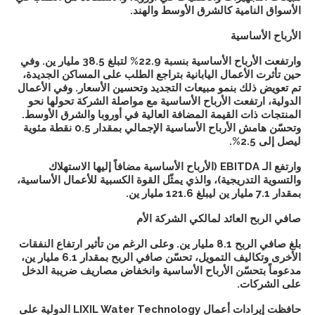
الأسواق النامية كالشرق الأوسط والهند.
الأرباح الأساسية
وارتفعت الأرباح الأساسية بنسبة 22.9% لتبلغ 38.5 مليار ين. وفي
حين تأثرت الأعمال اليابانية بتراجع الطلب على المساكن الجديدة،
تم تعويض ذلك بنمو مبيعات التجديد وتحسين الأسعار. وفي الأعمال
الدولية، ارتفعت الأرباح الأساسية مع مواصلة الشركة تحولها نحو
المنتجات ذات القيمة المضافة العالية في أوروبا والشرق الأوسط.
وتحسّن هامش الأرباح الأساسية الإجمالي بمقدار 0.5 نقطة مئوية
ليصل إلى 2.5%.
وارتفع الـ EBITDA (الأرباح الأساسية مضافاً إليها الاستهلاك
والتسوية التدريجية)، والذي يمثّل القوة الكسبية للأعمال الأساسية،
بمقدار 7.1 مليار ين ليبلغ 121.6 مليار ين.
صافي الربح العائد لمالكي الشركة الأم
بلغ صافي الربح 8.1 مليار ين. وعلى الرغم من تأثير ارتفاع النفقات
الأخرى وتكاليف التمويل، تحسّن صافي الربح بمقدار 6.1 مليار ين،
مدعوماً بتحسّن الأرباح الأساسية وانخفاض مصاريف ضريبة الدخل
على الشركات.
حافظت إيرادات أعمال LIXIL Water Technology الدولية على