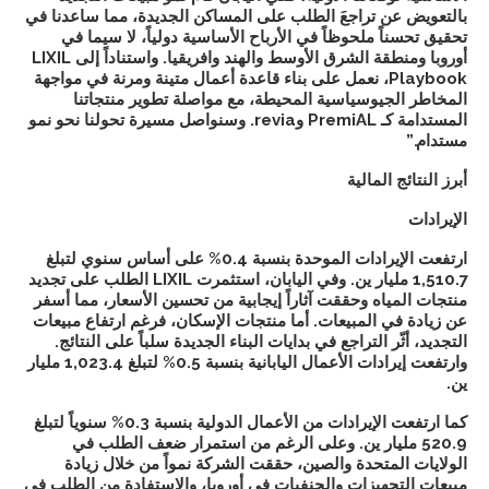
بالتعويض عن تراجعَ الطلب على المساكن الجديدة، مما ساعدنا في
تحقيق تحسناً ملحوظاً في الأرباح الأساسية دولياً، لا سيما في
أوروبا ومنطقة الشرق الأوسط والهند وافريقيا. واستناداً إلى LIXIL
Playbook، نعمل على بناء قاعدة أعمال متينة ومرنة في مواجهة
المخاطر الجيوسياسية المحيطة، مع مواصلة تطوير منتجاتنا
المستدامة كـ PremiAL وrevia. وسنواصل مسيرة تحولنا نحو نمو
مستدام
.”
أبرز النتائج المالية
الإيرادات
ارتفعت الإيرادات الموحدة بنسبة 0.4% على أساس سنوي لتبلغ
1,510.7 مليار ين. وفي اليابان، استثمرت LIXIL الطلب على تجديد
منتجات المياه وحققت آثاراً إيجابية من تحسين الأسعار، مما أسفر
عن زيادة في المبيعات. أما منتجات الإسكان، فرغم ارتفاع مبيعات
التجديد، أثّر التراجع في بدايات البناء الجديدة سلباً على النتائج.
وارتفعت إيرادات الأعمال اليابانية بنسبة 0.5% لتبلغ 1,023.4 مليار
ين.
كما ارتفعت الإيرادات من الأعمال الدولية بنسبة 0.3% سنوياً لتبلغ
520.9 مليار ين. وعلى الرغم من استمرار ضعف الطلب في
الولايات المتحدة والصين، حققت الشركة نمواً من خلال زيادة
مبيعات التجهيزات والحنفيات في أوروبا، والاستفادة من الطلب في