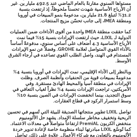
مستواها السنوي مقارنةً بالعام الماضي عند 492.5 مليار ين. غير
أن الأرباح الأساسية شهدت تحسناً ملحوظاً، إذ ارتفعت بنسبة
31.2% لتبلغ 21.8 مليار ين، مدعومةً بنمو المبيعات في أوروبا
ومنطقة IMEA، إلى جانب تحسّن مزيج المنتجات.
كما حققت منطقة IMEA واحدة من أقوى الأداءات ضمن العمليات
الدولية لـ LIXIL، حيث ارتفعت الإيرادات بنسبة 15% فيما نمت
الأرباح الأساسية 4.3 أضعاف على أساس سنوي، مدفوعةً أساساً
بالأداء القوي المتواصل لعلامة GROHE. وفضلاً عن نمو الإيرادات
المستدام في الهند، واصل الطلب القوي تصاعده في أرجاء الشرق
الأوسط.
وبالنظر إلى الأداء الإقليمي، نمت الإيرادات في أوروبا بنسبة 4%
مدعومةً بمبيعات قوية من الحنفيات وأنظمة الصرف. وظلت
الإيرادات في منطقة آسيا والمحيط الهادئ مستقرة. وفي
الأمريكتين، تراجعت الإيرادات بنسبة 4% نظراً لغياب التعافي في
سوق التجديد، بينما انخفضت الإيرادات في الصين بنسبة 10%
وسط استمرار الركود في قطاع العقارات.
تواصل LIXIL تطوير منتجاتها الصديقة للبيئة التي تُسهم في تحسين
الربحية وتخفيف مخاطر سلسلة الإمداد. يشهد حل الألومنيوم
منخفض الكربون PremiAL ارتفاعاً متواصلاً في معدلات الاعتماد.
كما تُوسّع LIXIL مبادرتها لبناء منظومة خاصة لإعادة تدوير خردة
الألومنيوم بالتعاون مع شركاء الأعمال. علاوة على ذلك، تواصل