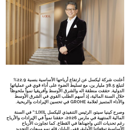
أعلنت شركة ليكسل عن ارتفاع أرباحها الأساسية بنسبة 22.9%
لتبلغ 38.5 مليار ين، مع تسليط الضوء على أداء قوي في عملياتها
الدولية. حققت منطقة اله والشرق الأوسط وأفريقيا نمواً ملحوظاً
خلال السنة المالية، إذ أسهم الطلب القوي في الشرق الأوسط
والأداء المتميز لعلامة GROHE في تحسين الإيرادات والربحية.
وصرح كينيا سيتو، الرئيس التنفيذي لليكسل
LIXIL
:”
في السنة
المالية المنتهية في مارس 2026، حققنا نمواً في الإيرادات والأرباح
رغم تحديات التي واجهناها في القطاع. كما تجاوزت الأرباح
الأساسية توقعاتنا الأولية، ففي اليابان قام نمو مبيعات التجديد