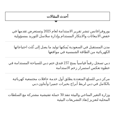
أحدث المقالات
يوروفراغانس تنشر تقرير الاستدامة لعام 2025 وتستعرض تقدمها في
خفض الانبعاثات والابتكار المستدام وإدارة سلاسل التوريد بمسؤولية
مدن المستقبل في السعودية يُمكنها توليد ما يصل إلى ثُلث احتياجاتها
الكهربائية من الطاقة الشمسية في مواقعها
دبي تسجل رقماً قياسياً بمنح 237 فندق ختم دبي للسياحة المستدامة في
خطوة تعكس استمرار زخم الاستدامة
مركز دبي للسلع المتعددة يطلق أول خدمة حافلات مجتمعية كهربائية
بالكامل في دبي لربط أبراج بحيرات جميرا وأبتاون دبي
وزارة التغير المناخي والبيئة تنفذ 30 حملة تفتيشية مشتركة مع السلطات
المحلية لتعزيز إنفاذ التشريعات البيئية