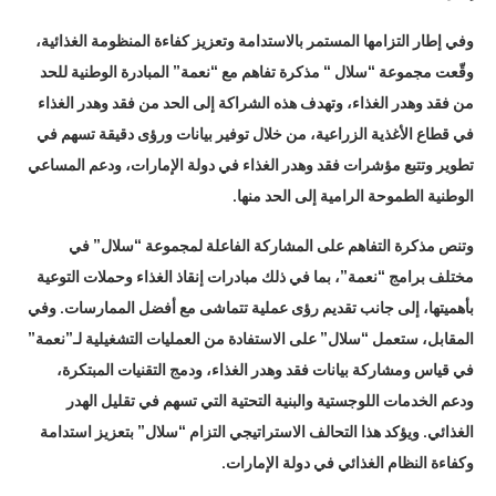
وفي إطار التزامها المستمر بالاستدامة وتعزيز كفاءة المنظومة الغذائية،
وقّعت مجموعة “سلال “ مذكرة تفاهم مع “نعمة” المبادرة الوطنية للحد
من فقد وهدر الغذاء، وتهدف هذه الشراكة إلى الحد من فقد وهدر الغذاء
في قطاع الأغذية الزراعية، من خلال توفير بيانات ورؤى دقيقة تسهم في
تطوير وتتبع مؤشرات فقد وهدر الغذاء في دولة الإمارات، ودعم المساعي
الوطنية الطموحة الرامية إلى الحد منها.
وتنص مذكرة التفاهم على المشاركة الفاعلة لمجموعة “سلال” في
مختلف برامج “نعمة”، بما في ذلك مبادرات إنقاذ الغذاء وحملات التوعية
بأهميتها، إلى جانب تقديم رؤى عملية تتماشى مع أفضل الممارسات. وفي
المقابل، ستعمل “سلال” على الاستفادة من العمليات التشغيلية لـ”نعمة”
في قياس ومشاركة بيانات فقد وهدر الغذاء، ودمج التقنيات المبتكرة،
ودعم الخدمات اللوجستية والبنية التحتية التي تسهم في تقليل الهدر
الغذائي. ويؤكد هذا التحالف الاستراتيجي التزام “سلال” بتعزيز استدامة
وكفاءة النظام الغذائي في دولة الإمارات.