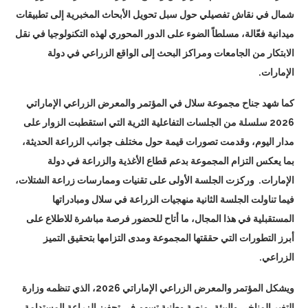
شمال في نقاش تفصيلي حول سبل تحويل الأبحاث المخبرية إلى تطبيقات
ميدانية فعّالة، مسلطاً الضوء على الدور المحوري لهذه التكنولوجيا في نقل
الابتكار من الجامعات ومراكز البحث إلى الواقع الزراعي في دولة
الإمارات.
كما شهد جناح مجموعة سلال في المؤتمر والمعرض الزراعي الإماراتي
2026 سلسلة من الجلسات التفاعلية الثرية التي استقطبت الزوار على
مدار اليوم، وقدمت تصورات قيمة حول مختلف جوانب الزراعة الحديثة،
بما يعكس التزام المجموعة بدعم قطاع الأغذية والزراعة في دولة
الإمارات. وركزت الجلسة الأولى على تقنيات وممارسات زراعة الشتلات،
فيما تناولت الجلسة الثانية منهجيات الزراعة في سلال ومبادراتها
المستقبلية في هذا المجال، ما أتاح للحضور فرصة مباشرة للاطلاع على
أبرز التطورات التي حققتها المجموعة ومدى التزامها بتحقيق التميز
الزراعي.
ويشكل المؤتمر والمعرض الزراعي الإماراتي 2026، الذي تنظمه وزارة
التغير المناخي والبيئة، منصة وطنية تسهم في تحفيز الزراعة المستدامة،