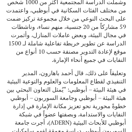
وشملت الدراسة المجتمعية أكثر من 1000 شخص
من مختلف الفئات السكانية في أبوظبي، واعتمدت
على البحث النوعي من خلال مجموعة تركيز ضمت
59 مشاركاً من 20 جنسية، منهم نساء، وناشطات
في مجال البيئة، وبعض عاملات المنازل، وأثمرت
الدراسة عن تطوير خريطة تفاعلية شاملة لـ 1500
موقع لإعادة التدوير مصنفة حسب 10 أنواع من
النفايات في جميع أنحاء الإمارة.
وتعليقاً على ذلك، قال أحمد باهارون، المدير
التنفيذي لقطاع المعلومات والعلوم والتوعية البيئية
في هيئة البيئة – أبوظبي: “يُمثل التعاون البحثي بين
هيئة البيئة – أبوظبي وجامعة السوربون – أبوظبي
خطوةً محورية نحو تعزيز مكانة الإمارة في إدارة
النفايات والاستدامة. وبصفتها عضواً في شبكة
أبوظبي للأبحاث البيئية (ADERN)، أجرت جامعة
السوربون أبوظبي دراسة معمقة لفهم سلوكيات