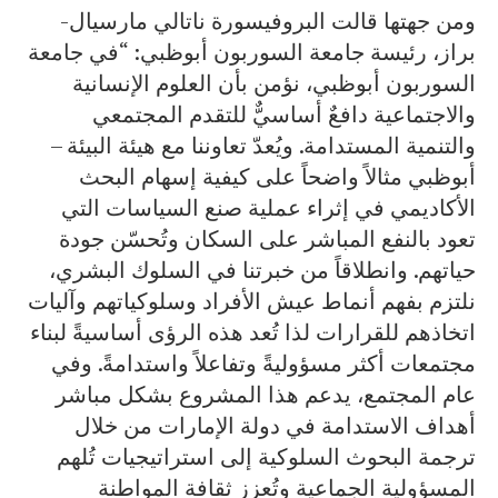
ومن جهتها قالت البروفيسورة ناتالي مارسيال-
براز، رئيسة جامعة السوربون أبوظبي: “في جامعة
السوربون أبوظبي، نؤمن بأن العلوم الإنسانية
والاجتماعية دافعٌ أساسيٌّ للتقدم المجتمعي
والتنمية المستدامة. ويُعدّ تعاوننا مع هيئة البيئة –
أبوظبي مثالاً واضحاً على كيفية إسهام البحث
الأكاديمي في إثراء عملية صنع السياسات التي
تعود بالنفع المباشر على السكان وتُحسّن جودة
حياتهم. وانطلاقاً من خبرتنا في السلوك البشري،
نلتزم بفهم أنماط عيش الأفراد وسلوكياتهم وآليات
اتخاذهم للقرارات لذا تُعد هذه الرؤى أساسيةً لبناء
مجتمعات أكثر مسؤوليةً وتفاعلاً واستدامةً. وفي
عام المجتمع، يدعم هذا المشروع بشكل مباشر
أهداف الاستدامة في دولة الإمارات من خلال
ترجمة البحوث السلوكية إلى استراتيجيات تُلهم
المسؤولية الجماعية وتُعزز ثقافة المواطنة