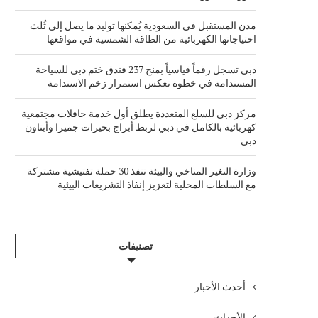
مدن المستقبل في السعودية يُمكنها توليد ما يصل إلى ثُلث
احتياجاتها الكهربائية من الطاقة الشمسية في مواقعها
دبي تسجل رقماً قياسياً بمنح 237 فندق ختم دبي للسياحة
المستدامة في خطوة تعكس استمرار زخم الاستدامة
مركز دبي للسلع المتعددة يطلق أول خدمة حافلات مجتمعية
كهربائية بالكامل في دبي لربط أبراج بحيرات جميرا وأبتاون
دبي
وزارة التغير المناخي والبيئة تنفذ 30 حملة تفتيشية مشتركة
مع السلطات المحلية لتعزيز إنفاذ التشريعات البيئية
تصنيفات
أحدث الأخبار
الأحداث