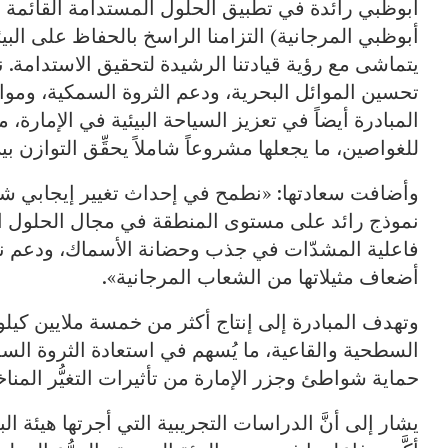
أبوظبي رائدة في تطبيق الحلول المستدامة القائمة 
أبوظبي المرجانية) التزامنا الراسخ بالحفاظ على البيئة 
يتماشى مع رؤية قيادتنا الرشيدة لتحقيق الاستدامة
تحسين الموائل البحرية، ودعم الثروة السمكية، ومواجه
المبادرة أيضاً في تعزيز السياحة البيئية في الإمارة
للغواصين، ما يجعلها مشروعاً شاملاً يحقِّق التوازن بين
وأضافت سعادتها: «نطمح في إحداث تغيير إيجابي شام
نموذج رائد على مستوى المنطقة في مجال الحلول ال
فاعلية المشدّات في جذب وحضانة الأسماك، ودعم نمو 
أضعاف مثيلاتها من الشعاب المرجانية».
وتهدف المبادرة إلى إنتاج أكثر من خمسة ملايين كيلو
السطحية والقاعية، ما يُسهم في استعادة الثروة السم
حماية شواطئ وجزر الإمارة من تأثيرات التغيُّر المناخ
يشار إلى أنَّ الدراسات التجريبية التي أجرتها هيئة ا