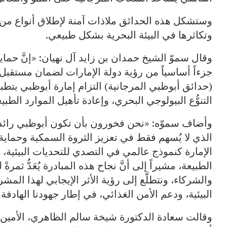
وستشكل هذه الحدائق ملاذات آمنة لإطلاق أنواع من 
وتكاثرها في البيئة البحرية بشكل طبيعي.
وقال سموّ الشيخ حمدان بن زايد آل نهيان: «إنَّ حماية ا
جزءاً أساسياً من رؤية دولة الإمارات لضمان مستقبل م
(حدائق أبوظبي المرجانية) التزام إمارة أبوظبي بتط
التنوُّع البيولوجي البحري، وإعادة تأهيل الموارد الطب
وأضاف سموّه: «نحن فخورون بأن تكون أبوظبي رائدة 
الذي لا يُسهم فقط في تعزيز الثروة السمكية وحماية الم
الإمارة كنموذج عالمي في التصدي للتحديات البيئية، 
الطبيعة، مشيراً إلى أنَّ نجاح هذه المبادرة يُعَدُّ ثم
والشركاء، ونتطلَّع إلى رؤية الأثر الإيجابي لهذا الم
البيئية، ودعم الأمن الغذائي، في إطار جهودنا الهادفة إ
وقالت سعادة الدكتورة شيخة سالم الظاهري، الأمين العام