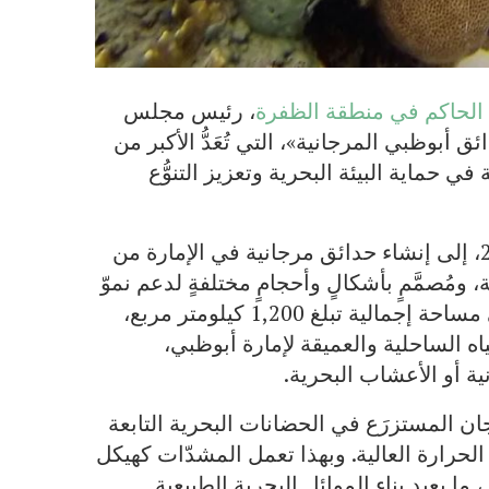
ل الحاكم في منطقة الظفرة
، رئيس مجلس
ق أبوظبي المرجانية»، التي تُعَدُّ الأكبر من
 حماية البيئة البحرية وتعزيز التنوُّع
تهدف المبادرة، التي تُنفَّذ في الفترة بين 2025 و2030، إلى إنشاء حدائق مرجانية في الإمارة من
ديقةٍ للبيئة، ومُصمَّمٍ بأشكالٍ وأحجامٍ مختلفةٍ لدعم نموّ
الكائنات البحرية وتكاثرها. وستمتدُّ هذه الحدائق على مساحة إجمالية تبلغ 1,200 كيلومتر مربع،
دم، ضمن المياه الساحلية والعميقة لإمارة أبوظبي،
ة أو الأعشاب البحرية.
ان المستزرَع في الحضانات البحرية التابعة
ت الحرارة العالية. وبهذا تعمل المشدّات كهيكل
ا يعيد بناء الموائل البحرية الطبيعية.