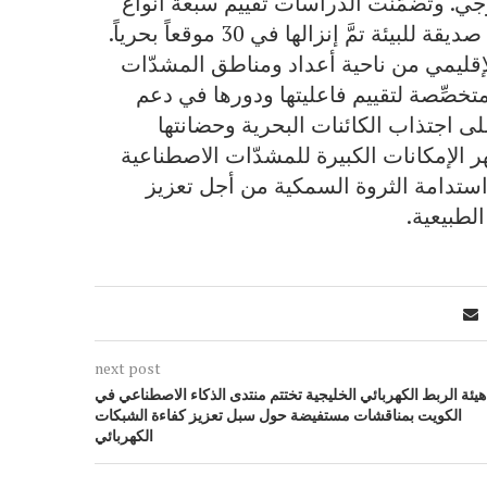
يولوجي. وتضمَّنت الدراسات تقييم سبعة أنواع
وتصاميم مختلفة من المشدّات، باستخدام مواد أولية صديقة للبيئة تمَّ إنزالها في 30 موقعاً بحرياً.
الإقليمي من ناحية أعداد ومناطق المشدّات
متخصِّصة لتقييم فاعليتها ودورها في دعم
على اجتذاب الكائنات البحرية وحضانتها
ر الإمكانات الكبيرة للمشدّات الاصطناعية
 واستدامة الثروة السمكية من أجل تعزيز
الطبيعية.
next post
هيئة الربط الكهربائي الخليجية تختتم منتدى الذكاء الاصطناعي في
الكويت بمناقشات مستفيضة حول سبل تعزيز كفاءة الشبكات
الكهربائي