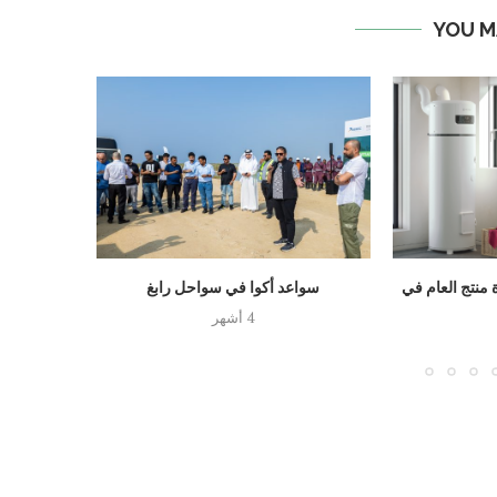
YOU M
منتج العام في
سواعد أكوا في سواحل رابغ
منتدى ال
مبا
4 أشهر