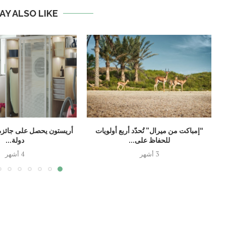
AY ALSO LIKE
“إمباكت من ميرال” تُحدّد أربع أولويات
أريستون يحصل على جائزة 
للحفاظ على...
دولة...
3 أشهر
4 أشهر