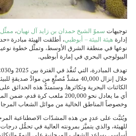
توجيهات
سموّ الشيخ حمدان بن زايد آل نهيان
،
ممثِّ
إدارة
هيئة البيئة – أبوظبي
، أطلقت الهيئة مبادرة «حدائ
نوعها في منطقة الشرق الأوسط، وتمثِّل خطوة نوعية في
البيولوجي البحري في إمارة أبوظبي.
خلال إنزال 40,000 مشدٍّ مُصنَّعٍ من موادَّ ص
أي ما يعادل نحو 200,000 ملعب كرة ق
وخصوصاً المناطق الخالية من موائل الشعاب المرجاني
ويُثبَّت على عددٍ من هذه المشدّات الاصطناعية المرج
للهيئة، والذي يتميَّز بمرونته العالية في تحمُّل درجا
أساسي يساعد الشعاب المرجانية على النموّ والتكاثر، م