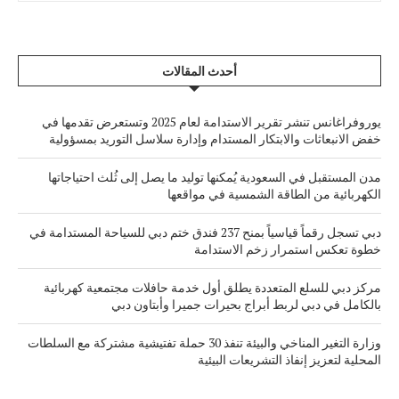
أحدث المقالات
يوروفراغانس تنشر تقرير الاستدامة لعام 2025 وتستعرض تقدمها في
خفض الانبعاثات والابتكار المستدام وإدارة سلاسل التوريد بمسؤولية
مدن المستقبل في السعودية يُمكنها توليد ما يصل إلى ثُلث احتياجاتها
الكهربائية من الطاقة الشمسية في مواقعها
دبي تسجل رقماً قياسياً بمنح 237 فندق ختم دبي للسياحة المستدامة في
خطوة تعكس استمرار زخم الاستدامة
مركز دبي للسلع المتعددة يطلق أول خدمة حافلات مجتمعية كهربائية
بالكامل في دبي لربط أبراج بحيرات جميرا وأبتاون دبي
وزارة التغير المناخي والبيئة تنفذ 30 حملة تفتيشية مشتركة مع السلطات
المحلية لتعزيز إنفاذ التشريعات البيئية