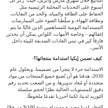
أسابيع خلال شهري مارس وأبريل، حيث ركز كل
أسبوع على التحديات المحلية الرئيسية مثل
الحفاظ على الطاقة والمياه، والحد من النفايات،
ونظافة الهواء، و سلّطنا الضوء على الممارسات
المستدامة اليومية للمساهمين الذين غالبًا ما يتم
إغفالهم – وخاصة الأمهات، اللواتي يمكن أن يحدثن
فارقاً كير في تبني العادات الصديقة للبيئة داخل
الأسر..
كيف تضمن إيكيا استدامة منتجاتها؟-
الاستدامة جزء لا يتجزأ من تصميمنا، وبحلول عام
2030، هدفنا هو أن تُصنع جميع المنتجات من مواد
متجددة أو مُعاد تدويرها، و من الصعب تحديد رقم
دقيق للمستويات الحالية نظرًا لحجم سلسلة
التوريد لدينا، لكننا أحرزنا تقدمًا ملحوظًا.
القطن لدينا مصدره مستدام بنسبة 100% من خلال