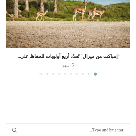
“إمباكت من ميرال” تُحدّد أربع أولويات للحفاظ على...
3 أشهر